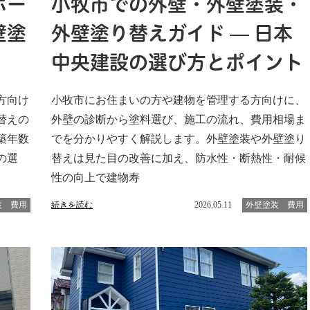
ホー
小牧市での外壁・外壁塗装・
壁塗
外壁塗り替えガイド — 日本
中央建設の選び方とポイント
方向け
小牧市にお住まいの方や建物を管理する方向けに、
替えの
外壁の診断から塗料選び、施工の流れ、費用相場ま
築年数
でを分かりやすく解説します。外壁塗装や外壁塗り
の選
替えは見た目の改善に加え、防水性・断熱性・耐候
性の向上で建物寿
装 費用
続きを読む
2026.05.11
外壁塗装 費用