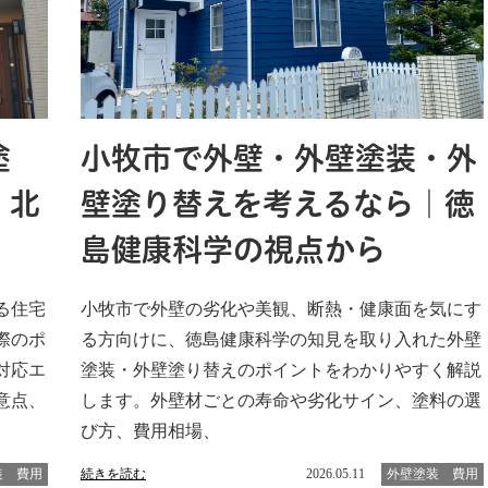
塗
小牧市で外壁・外壁塗装・外
：北
壁塗り替えを考えるなら｜徳
島健康科学の視点から
る住宅
小牧市で外壁の劣化や美観、断熱・健康面を気にす
際のポ
る方向けに、徳島健康科学の知見を取り入れた外壁
対応エ
塗装・外壁塗り替えのポイントをわかりやすく解説
意点、
します。外壁材ごとの寿命や劣化サイン、塗料の選
び方、費用相場、
装 費用
続きを読む
2026.05.11
外壁塗装 費用