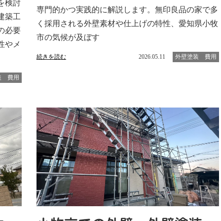
を検討
専門的かつ実践的に解説します。無印良品の家で多
建築工
く採用される外壁素材や仕上げの特性、愛知県小牧
の必要
市の気候が及ぼす
性やメ
続きを読む
2026.05.11
外壁塗装 費用
装 費用