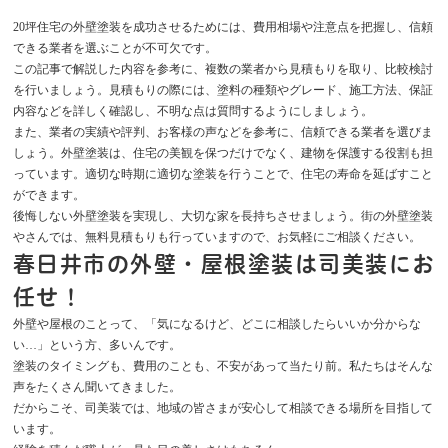
20坪住宅の外壁塗装を成功させるためには、費用相場や注意点を把握し、信頼
できる業者を選ぶことが不可欠です。
この記事で解説した内容を参考に、複数の業者から見積もりを取り、比較検討
を行いましょう。見積もりの際には、塗料の種類やグレード、施工方法、保証
内容などを詳しく確認し、不明な点は質問するようにしましょう。
また、業者の実績や評判、お客様の声などを参考に、信頼できる業者を選びま
しょう。外壁塗装は、住宅の美観を保つだけでなく、建物を保護する役割も担
っています。適切な時期に適切な塗装を行うことで、住宅の寿命を延ばすこと
ができます。
後悔しない外壁塗装を実現し、大切な家を長持ちさせましょう。街の外壁塗装
やさんでは、無料見積もりも行っていますので、お気軽にご相談ください。
春日井市の外壁・屋根塗装は司美装にお
任せ！
外壁や屋根のことって、「気になるけど、どこに相談したらいいか分からな
い…」という方、多いんです。
塗装のタイミングも、費用のことも、不安があって当たり前。私たちはそんな
声をたくさん聞いてきました。
だからこそ、司美装
では、地域の皆さまが
安心して相談できる場所
を目指して
います。