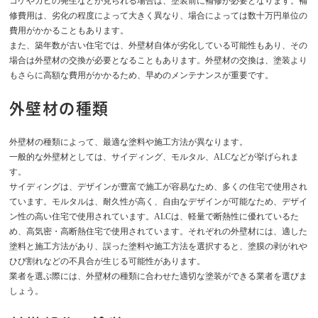
コケやカビの発生などが見られる場合は、塗装前に補修が必要となります。補
修費用は、劣化の程度によって大きく異なり、場合によっては数十万円単位の
費用がかかることもあります。
また、築年数が古い住宅では、外壁材自体が劣化している可能性もあり、その
場合は外壁材の交換が必要となることもあります。外壁材の交換は、塗装より
もさらに高額な費用がかかるため、早めのメンテナンスが重要です。
外壁材の種類
外壁材の種類によって、最適な塗料や施工方法が異なります。
一般的な外壁材としては、サイディング、モルタル、ALCなどが挙げられま
す。
サイディングは、デザインが豊富で施工が容易なため、多くの住宅で使用され
ています。モルタルは、耐久性が高く、自由なデザインが可能なため、デザイ
ン性の高い住宅で使用されています。ALCは、軽量で断熱性に優れているた
め、高気密・高断熱住宅で使用されています。それぞれの外壁材には、適した
塗料と施工方法があり、誤った塗料や施工方法を選択すると、塗膜の剥がれや
ひび割れなどの不具合が生じる可能性があります。
業者を選ぶ際には、外壁材の種類に合わせた適切な塗装ができる業者を選びま
しょう。