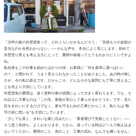
「20坪の家の外壁塗装って、どれくらいかかるんだろう」「見積もりの金額が
妥当なのか全然わからない」──そんな声を、本当によく耳にします。初めて
外壁塗り替えを考える方にとって、費用や相場ってとてもわかりにくいですよ
ね。
私自身もこの仕事を始めたばかりの頃、お客様に「何を基準に選べばいい
の？」と聞かれて、うまく答えられなかったことがありました。あの時の悔し
さが、今の私の原点です。だからこそ、どんな小さな疑問にも丁寧に答えるこ
とを何より大切にしています。
外壁塗装の費用は、使う塗料や家の状態によって大きく変わります。でも、そ
れ以上に大事なのは「この先、家族が安心して暮らせるかどうか」です。見た
目をきれいにするだけでなく、家を守るための工事だからこそ、私たちは“数
字の前に想いを”を大切にしています。
「少しでも長く、きれいな家に住みたい」「業者選びで失敗したくない」──
そう思う気持ち、よくわかります。だから、迷っている時ほど一人で抱え込ま
ないでください。費用のこと、色のこと、工事の流れ、なんでも構いません。