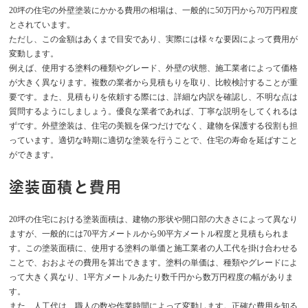
20坪の住宅の外壁塗装にかかる費用の相場は、一般的に50万円から70万円程度
とされています。
ただし、この金額はあくまで目安であり、実際には様々な要因によって費用が
変動します。
例えば、使用する塗料の種類やグレード、外壁の状態、施工業者によって価格
が大きく異なります。複数の業者から見積もりを取り、比較検討することが重
要です。また、見積もりを依頼する際には、詳細な内訳を確認し、不明な点は
質問するようにしましょう。優良な業者であれば、丁寧な説明をしてくれるは
ずです。外壁塗装は、住宅の美観を保つだけでなく、建物を保護する役割も担
っています。適切な時期に適切な塗装を行うことで、住宅の寿命を延ばすこと
ができます。
塗装面積と費用
20坪の住宅における塗装面積は、建物の形状や開口部の大きさによって異なり
ますが、一般的には70平方メートルから90平方メートル程度と見積もられま
す。この塗装面積に、使用する塗料の単価と施工業者の人工代を掛け合わせる
ことで、おおよその費用を算出できます。塗料の単価は、種類やグレードによ
って大きく異なり、1平方メートルあたり数千円から数万円程度の幅がありま
す。
また、人工代は、職人の数や作業時間によって変動します。正確な費用を知る