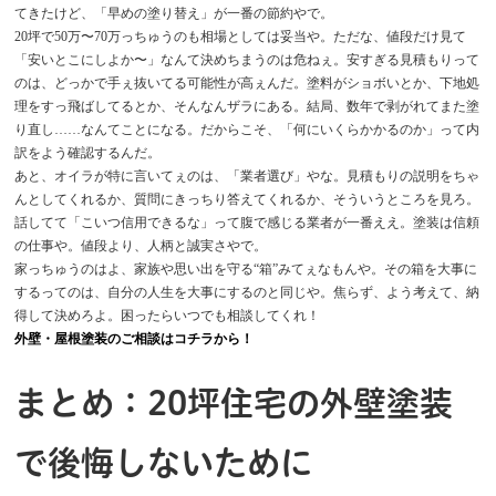
てきたけど、「早めの塗り替え」が一番の節約やで。
20坪で50万〜70万っちゅうのも相場としては妥当や。ただな、値段だけ見て
「安いとこにしよか〜」なんて決めちまうのは危ねぇ。安すぎる見積もりって
のは、どっかで手ぇ抜いてる可能性が高ぇんだ。塗料がショボいとか、下地処
理をすっ飛ばしてるとか、そんなんザラにある。結局、数年で剥がれてまた塗
り直し……なんてことになる。だからこそ、「何にいくらかかるのか」って内
訳をよう確認するんだ。
あと、オイラが特に言いてぇのは、「業者選び」やな。見積もりの説明をちゃ
んとしてくれるか、質問にきっちり答えてくれるか、そういうところを見ろ。
話してて「こいつ信用できるな」って腹で感じる業者が一番ええ。塗装は信頼
の仕事や。値段より、人柄と誠実さやで。
家っちゅうのはよ、家族や思い出を守る“箱”みてぇなもんや。その箱を大事に
するってのは、自分の人生を大事にするのと同じや。焦らず、よう考えて、納
得して決めろよ。困ったらいつでも相談してくれ！
外壁・屋根塗装のご相談はコチラから！
まとめ：20坪住宅の外壁塗装
で後悔しないために