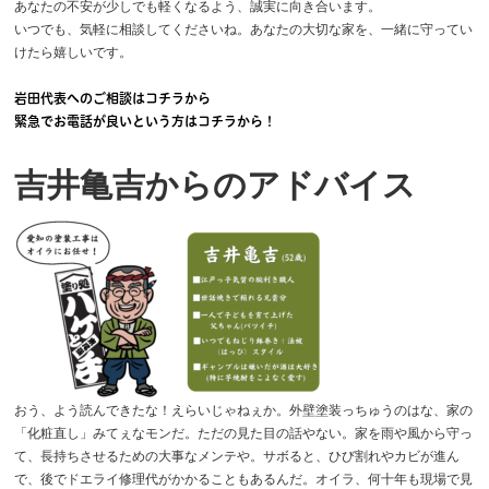
あなたの不安が少しでも軽くなるよう、誠実に向き合います。
いつでも、気軽に相談してくださいね。あなたの大切な家を、一緒に守ってい
けたら嬉しいです。
岩田代表へのご相談はコチラから
緊急でお電話が良いという方はコチラから！
吉井亀吉からのアドバイス
おう、よう読んできたな！えらいじゃねぇか。外壁塗装っちゅうのはな、家の
「化粧直し」みてぇなモンだ。ただの見た目の話やない。家を雨や風から守っ
て、長持ちさせるための大事なメンテや。サボると、ひび割れやカビが進ん
で、後でドエライ修理代がかかることもあるんだ。オイラ、何十年も現場で見