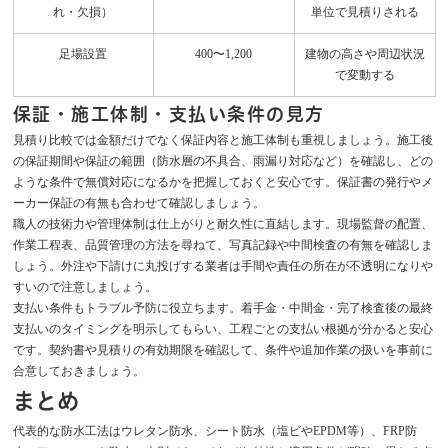
れ・欠損）
単位で見積りされる
足場設置
400〜1,200
建物の高さや周辺状況
で変動する
保証・施工体制・支払い条件の見方
見積り比較では金額だけでなく保証内容と施工体制も重視しましょう。施工後
の保証期間や保証の範囲（防水層の不具合、雨漏り対応など）を確認し、どの
ような条件で無償対応になるかを把握しておくと安心です。保証書の発行やメ
ーカー保証の有無も合わせて確認しましょう。
職人の技術力や管理体制は仕上がりと耐久性に直結します。現場監督の配置、
作業工程表、品質管理の方法を尋ねて、写真記録や中間検査の有無を確認しま
しょう。外注や下請けに丸投げする業者は手間や責任の所在が不透明になりや
すいので注意しましょう。
支払い条件もトラブル予防に役立ちます。着手金・中間金・完了検査後の最終
支払いのタイミングを明示してもらい、工程ごとの支払い根拠が分かると安心
です。契約書や見積りの有効期限を確認して、条件や追加作業の扱いを事前に
合意しておきましょう。
まとめ
代表的な防水工法はウレタン防水、シート防水（塩ビやEPDM等）、FRP防