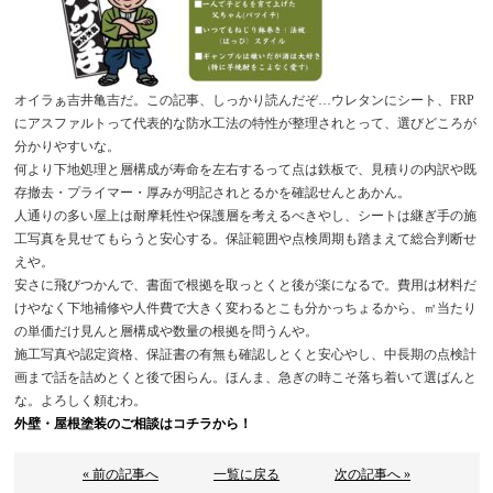
オイラぁ吉井亀吉だ。この記事、しっかり読んだぞ…ウレタンにシート、FRP
にアスファルトって代表的な防水工法の特性が整理されとって、選びどころが
分かりやすいな。
何より下地処理と層構成が寿命を左右するって点は鉄板で、見積りの内訳や既
存撤去・プライマー・厚みが明記されとるかを確認せんとあかん。
人通りの多い屋上は耐摩耗性や保護層を考えるべきやし、シートは継ぎ手の施
工写真を見せてもらうと安心する。保証範囲や点検周期も踏まえて総合判断せ
えや。
安さに飛びつかんで、書面で根拠を取っとくと後が楽になるで。費用は材料だ
けやなく下地補修や人件費で大きく変わるとこも分かっちょるから、㎡当たり
の単価だけ見んと層構成や数量の根拠を問うんや。
施工写真や認定資格、保証書の有無も確認しとくと安心やし、中長期の点検計
画まで話を詰めとくと後で困らん。ほんま、急ぎの時こそ落ち着いて選ばんと
な。よろしく頼むわ。
外壁・屋根塗装のご相談はコチラから！
« 前の記事へ
一覧に戻る
次の記事へ »