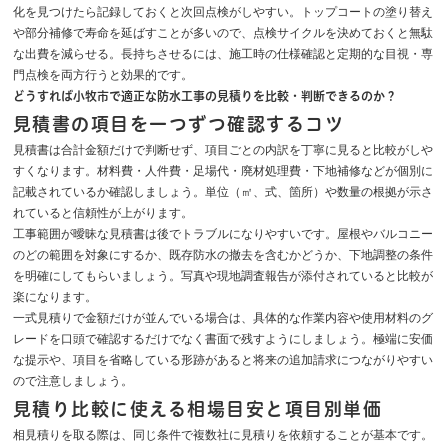
化を見つけたら記録しておくと次回点検がしやすい。トップコートの塗り替え
や部分補修で寿命を延ばすことが多いので、点検サイクルを決めておくと無駄
な出費を減らせる。長持ちさせるには、施工時の仕様確認と定期的な目視・専
門点検を両方行うと効果的です。
どうすれば小牧市で適正な防水工事の見積りを比較・判断できるのか？
見積書の項目を一つずつ確認するコツ
見積書は合計金額だけで判断せず、項目ごとの内訳を丁寧に見ると比較がしや
すくなります。材料費・人件費・足場代・廃材処理費・下地補修などが個別に
記載されているか確認しましょう。単位（㎡、式、箇所）や数量の根拠が示さ
れていると信頼性が上がります。
工事範囲が曖昧な見積書は後でトラブルになりやすいです。屋根やバルコニー
のどの範囲を対象にするか、既存防水の撤去を含むかどうか、下地調整の条件
を明確にしてもらいましょう。写真や現地調査報告が添付されていると比較が
楽になります。
一式見積りで金額だけが並んでいる場合は、具体的な作業内容や使用材料のグ
レードを口頭で確認するだけでなく書面で残すようにしましょう。極端に安価
な提示や、項目を省略している形跡があると将来の追加請求につながりやすい
ので注意しましょう。
見積り比較に使える相場目安と項目別単価
相見積りを取る際は、同じ条件で複数社に見積りを依頼することが基本です。