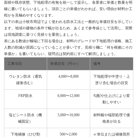
面積や既存状態、下地処理の有無を統一して提示し、各業者に単価と数量を明
確に書いてもらいましょう。項目ごとの単価がわかれば、安い理由が材料か工
程かを見極めやすくなります。
以下の表は小牧市周辺でよく使われる防水工法と一般的な単価目安を示してい
ます。地域や建物の条件で幅が出るため、あくまで参考値として活用し、実際
は現地調査に基づく見積りを重視しましょう。
表にある数値が極端に下回る場合は、材料のグレードや下地処理の省略、施工
人数の削減が原因になっていることが多いです。見積り欄に「何を根拠にその
単価か」を書いてもらい、疑問点は契約前にすべて解消しましょう。
工事項目
単価目安（円/㎡）
備考
ウレタン防水（通気
4,000〜8,000
下地処理や中塗り・上
緩衝含む）
塗り含む場合の目安
FRP防水
6,000〜12,000
勾配や仕上げにより変
動しやすい
塩ビシート防水（機
5,000〜10,000
材料幅や端部処理で価
械固定）
格差が出る
下地補修（ひび割
500〜2,000
㎡単位または補修箇所