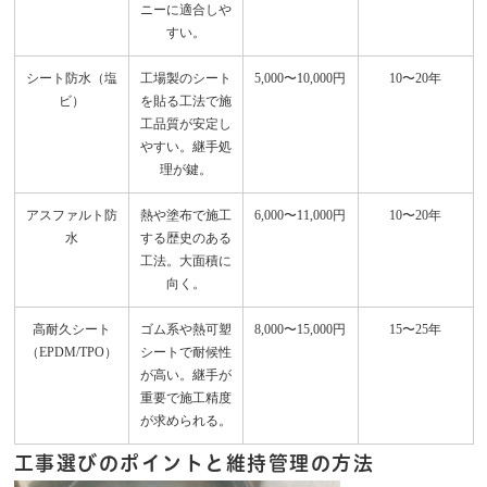
ニーに適合しや
すい。
シート防水（塩
工場製のシート
5,000〜10,000円
10〜20年
ビ）
を貼る工法で施
工品質が安定し
やすい。継手処
理が鍵。
アスファルト防
熱や塗布で施工
6,000〜11,000円
10〜20年
水
する歴史のある
工法。大面積に
向く。
高耐久シート
ゴム系や熱可塑
8,000〜15,000円
15〜25年
（EPDM/TPO）
シートで耐候性
が高い。継手が
重要で施工精度
が求められる。
工事選びのポイントと維持管理の方法