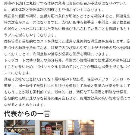
外注や下請けに丸投げする体制の業者は責任の所在が不透明になりやすいた
め、施工体制と管理体制の明確さも評価ポイントになります。
保証書の範囲や期間、無償対応の条件が明確かどうかを確認すると、問題発生
時の対応がスムーズになりますし、支払い条件も着手金・中間金・完了検査後
の残金といった工程に応じた支払い根拠が明示されていることを確認するとト
ラブルを減らしやすくなります。
維持管理と長期的なコストを見据えた運用が最終的な満足度を左右します。定
期点検の頻度を決めておき、目視でのひび割れや立ち上がり部分の劣化を記録
しておくことで、次回点検や補修が必要な箇所を明確にできます。
トップコートの塗り替えや部分補修、早期の小規模補修で防水層の寿命を延ば
すことが多いため、点検サイクルを決めておくことが無駄な出費を抑えるポイ
ントになります。
見積り比較では金額だけでなく層構成や下地処理、保証やアフターフォローを
重視し、同一条件で複数社に相見積りを依頼して単価と数量の根拠を明示して
もらうことが最も実利的です。最終的には、適切な工法選定と明確な仕様書、
定期的な点検と速やかな補修の組み合わせが、費用対効果の高い防水管理につ
ながるとまとめられます。
代表からの一言