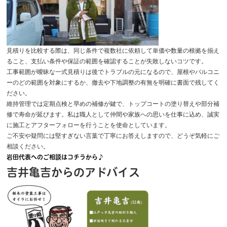
見積りを比較する際は、同じ条件で複数社に依頼して単価や数量の根拠を揃え
ること、支払い条件や保証の範囲を確認することが失敗しないコツです。
工事範囲が曖昧な一式見積りは後でトラブルの元になるので、屋根やバルコニ
ーのどの範囲を対象にするか、撤去や下地調整の有無を明確に書面で残してく
ださい。
維持管理では定期点検と早めの補修が鍵で、トップコートの塗り替えや部分補
修で寿命が延びます。私は職人として仲間や家族への思いを仕事に込め、誠実
に施工とアフターフォローを行うことを使命としています。
ご不安や疑問には堅すぎない言葉で丁寧にお答えしますので、どうぞ気軽にご
相談ください。
岩田代表へのご相談はコチラから♪
吉井亀吉からのアドバイス