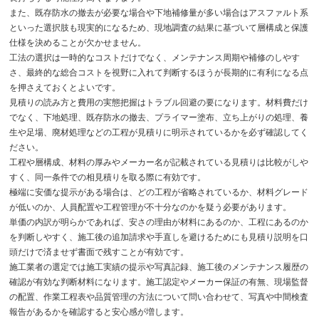
また、既存防水の撤去が必要な場合や下地補修量が多い場合はアスファルト系
といった選択肢も現実的になるため、現地調査の結果に基づいて層構成と保護
仕様を決めることが欠かせません。
工法の選択は一時的なコストだけでなく、メンテナンス周期や補修のしやす
さ、最終的な総合コストを視野に入れて判断するほうが長期的に有利になる点
を押さえておくとよいです。
見積りの読み方と費用の実態把握はトラブル回避の要になります。材料費だけ
でなく、下地処理、既存防水の撤去、プライマー塗布、立ち上がりの処理、養
生や足場、廃材処理などの工程が見積りに明示されているかを必ず確認してく
ださい。
工程や層構成、材料の厚みやメーカー名が記載されている見積りは比較がしや
すく、同一条件での相見積りを取る際に有効です。
極端に安価な提示がある場合は、どの工程が省略されているか、材料グレード
が低いのか、人員配置や工程管理が不十分なのかを疑う必要があります。
単価の内訳が明らかであれば、安さの理由が材料にあるのか、工程にあるのか
を判断しやすく、施工後の追加請求や手直しを避けるためにも見積り説明を口
頭だけで済ませず書面で残すことが有効です。
施工業者の選定では施工実績の提示や写真記録、施工後のメンテナンス履歴の
確認が有効な判断材料になります。施工認定やメーカー保証の有無、現場監督
の配置、作業工程表や品質管理の方法について問い合わせて、写真や中間検査
報告があるかを確認すると安心感が増します。