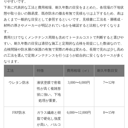
りやすいです。
下表に代表的な工法と費用相場、耐久年数の目安をまとめた。各現場の下地状
態や取り合いの難易度、既存防水の撤去有無で見積もりは上下するため、表は
あくまで一般的な目安として参照するといいです。見積書に工法名・層構成・
材料の厚さやメーカーが明記されているかを確認すると比較しやすくなりま
す。
費用だけでなくメンテナンス周期も含めてトータルコストで判断すると選びや
すい。耐久年数の目安は適切な施工と定期的な点検を前提にした数値なので、
点検間隔や防水層の保護の有無で実際の寿命は変わる。長期で見れば少し高め
の工法を選んで定期メンテナンスを行うほうが総合的に安くなるケースが多く
なります。
工法
特徴
費用相場（㎡）
耐久年数目安
ウレタン防水
液状塗膜で密着
3,000〜6,000円
7〜12年
性が高く複雑形
状に強い。下地
処理が重要。
FRP防水
ガラス繊維と樹
6,000〜12,000円
8〜15年
脂で硬化し強度
が高い。バルコ