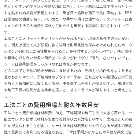
理がしやすいので形状が複雑な場所に向く。シート防水は工場で作られたシー
トを貼るため品質が安定しやすく、継ぎ目の処理が施工品質に直結する。FRP
は硬化後の強度が高く、バルコニーや手すり周りに適する。アスファルトは古
くからの工法で大面積や屋根など耐久性を重視する現場に採用されやすいで
す。
工法ごとにメリットとデメリットが分かれるため、現場の条件で選択が変わ
る。例えば屋上で人が頻繁に歩く場所は耐摩耗性や厚みが求められるため、ウ
レタンかFRPの上に保護層を入れることを検討すると安心しやすい。狭い面積
や複雑な取り合いが多い箇所はウレタンが仕上がりで有利になりやすいです。
シートは継手処理をしっかりやれば寿命が伸びます。
どの工法でも下地の処理が寿命に直結するため、見積もりの内訳をよく見ると
差がわかりやすい。下地補修やプライマー塗布、立ち上がりの処理などの工程
を省くと短期的には安く見えるが、中長期では手直しが増えやすい。現場写真
や施工工程の説明がある業者を選ぶと、後でトラブルが減りやすいと考えまし
ょう。
工法ごとの費用相場と耐久年数目安
工法ごとの費用相場は材料費に加え、下地処理や施工手間で大きく変わる。一
般にウレタン防水は材料が安価で複雑形状にも対応しやすく、面積当たりの費
用が抑えられることが多い。シート防水は材料費がやや高くなるが施工の安定
性で長期的に有利になる場合がある。FRPは手間がかかるため単価が高めにな