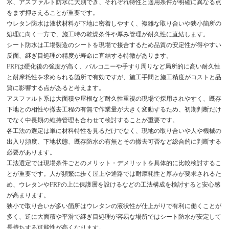
水、アスファルト防水に大別でき、それぞれ特性と適用条件が明確に異なる点
をまず押さえることが重要です。
ウレタン防水は液状材料が下地に密着しやすく、複雑な取り合いや狭小箇所の
処理に向く一方で、施工時の乾燥条件や厚み管理が耐久性に直結します。
シート防水は工場製造のシートを現場で接合するため品質の安定性が得やすい
反面、継ぎ目処理の精度が寿命に直結する特徴があります。
FRPは硬化後の強度が高く、バルコニーや手すり周りなど局所的に高い耐久性
と耐摩耗性を求められる箇所で有効ですが、施工手間と施工精度がコストと品
質に影響する点があると考えます。
アスファルト系は大面積や屋根など耐久性重視の現場で採用されやすく、既存
下地との相性や撤去工程の有無で作業量が大きく変動するため、初期判断だけ
でなく中長期の維持管理も合わせて検討することが重要です。
各工法の選定は単に材料特性を見るだけでなく、現地の取り合いや人や機械の
出入り頻度、下地状態、既存防水の有無とその撤去可否など総合的に判断する
必要があります。
工法選定では現場条件ごとのメリット・デメリットを具体的に比較検討するこ
とが重要です。人が頻繁に歩く屋上や通路では耐摩耗性と厚みが要求されるた
め、ウレタンやFRPの上に保護層を設けるなどの工法構成を検討すると安心感
が高まります。
狭小で取り合いが多い箇所はウレタンの液状性が仕上がりで有利に働くことが
多く、逆に大面積や平滑で継ぎ目処理が容易な場所ではシート防水が安定して
長持ちする可能性が高くなります。