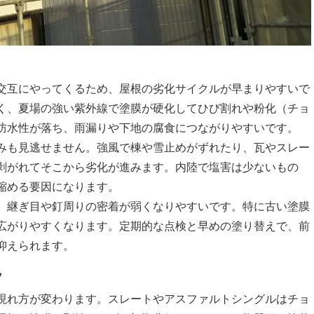
交互にやってくるため、屋根の劣化サイクルが早まりやすいで
く、夏場の強い紫外線で塗膜が硬化してひび割れや粉化（チョ
防水性が落ち、雨漏りや下地の腐食につながりやすいです。
みも見逃せません。強風で棟や雪止めがずれたり、瓦やスレー
剥がれてそこから劣化が進みます。内陸で塩害は少ないもの
縮める要因になります。
、継ぎ目や釘周りの密着が弱くなりやすいです。特に古い塗膜
広がりやすくなります。定期的な点検と早めの塗り替えで、前
抑えられます。
ン
現れ方が変わります。スレートやアスファルトシングルはチョ