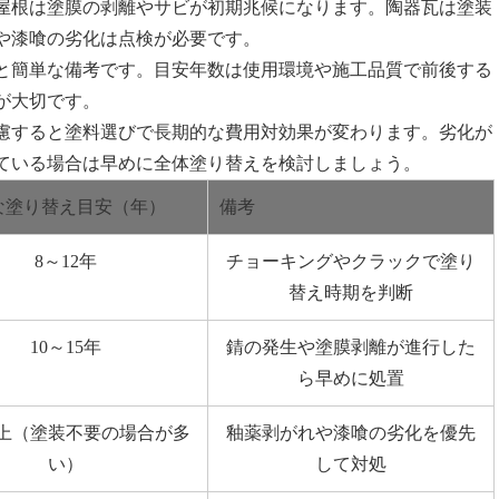
屋根は塗膜の剥離やサビが初期兆候になります。陶器瓦は塗装
や漆喰の劣化は点検が必要です。
と簡単な備考です。目安年数は使用環境や施工品質で前後する
が大切です。
慮すると塗料選びで長期的な費用対効果が変わります。劣化が
ている場合は早めに全体塗り替えを検討しましょう。
な塗り替え目安（年）
備考
8～12年
チョーキングやクラックで塗り
替え時期を判断
10～15年
錆の発生や塗膜剥離が進行した
ら早めに処置
以上（塗装不要の場合が多
釉薬剥がれや漆喰の劣化を優先
い）
して対処