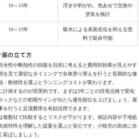
10～15年
浮きや剥がれ、色あせで交換や
塗装を検討
10～15年
吸水による表面劣化を抑える塗
料で延命可能
計画の立て方
防水性や断熱性の回復を目的に考えると費用対効果が見えやす
態を見て適切なタイミングで全体塗り替えを行うと長期的な修
熱・耐候性を選ぶとランニングコストが変わります。
に計画するのが現実的です。まずは5年ごとの目視点検で変化
ラックなどの初期サインが出たら優先順位を上げましょう。屋
事を行うと足場費用を有効活用できます。
は複数社で比較するとリスクが下がります。保証内容や下地処
気候特性を理解した提案を選ぶと安心です。小牧市の気候に合
く延ばしましょう。