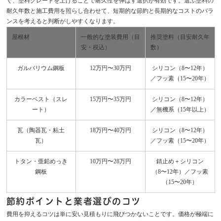
く、塗料グレードを上げることで耐久性を伸ばす選択が有効です。選ぶ塗料の
耐久年数と施工費用を照らし合わせて、短期的な節約と長期的なコストのバラ
ンスを考えると判断がしやすくなります。
屋根材
一般的な塗装費用（目
推奨塗料（目安耐久年
安・税込）
数）
ガルバリウム鋼板
12万円〜30万円
シリコン（8〜12年）
／フッ素（15〜20年）
カラーベスト（スレ
15万円〜35万円
シリコン（8〜12年）
ート）
／無機系（15年以上）
瓦（陶器瓦・粘土
18万円〜40万円
シリコン（8〜12年）
瓦）
／フッ素（15〜20年）
トタン・亜鉛めっき
10万円〜28万円
錆止め＋シリコン
鋼板
（8〜12年）／フッ素
（15〜20年）
節約ポイントと業者選びのコツ
費用を抑えるコツは単に安い見積もりに飛びつかないことです。価格が極端に