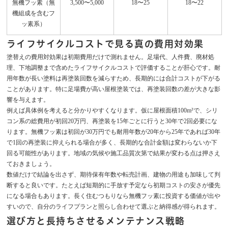
無機フッ素（無
3,500〜5,000
18〜25
18〜22
機組成を含むフ
ッ素系）
ライフサイクルコストで見る真の費用対効果
塗替えの費用対効果は初期費用だけで測れません。足場代、人件費、廃材処
理、下地調整まで含めたライフサイクルコストで評価することが肝心です。耐
用年数が長い塗料は再塗装回数を減らすため、長期的には合計コストが下がる
ことがあります。特に足場費が高い屋根塗装では、再塗装回数の差が大きな影
響を与えます。
例えば具体例を考えると分かりやすくなります。仮に屋根面積100m²で、シリ
コン系の総費用が初回20万円、再塗装を15年ごとに行うと30年で2回必要にな
ります。無機フッ素は初回が30万円でも耐用年数が20年から25年であれば30年
で1回の再塗装に抑えられる場合が多く、長期的な合計金額は変わらないか下
回る可能性があります。地域の気候や施工品質次第で結果が変わる点は押さえ
ておきましょう。
数値だけで結論を出さず、期待保有年数や転売計画、建物の用途も加味して判
断すると良いです。たとえば短期的に手放す予定なら初期コストの安さが優先
になる場合もあります。長く住むつもりなら無機フッ素に投資する価値が出や
すいので、自分のライフプランと照らし合わせて選ぶと納得感が得られます。
選び方と長持ちさせるメンテナンス戦略