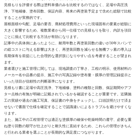
見積もりを評価する際は塗料単価のみを比較するのではなく、足場や高圧洗
浄、下地補修、塗布回数、保証内容、将来の再塗装予定まで含めた総額で比較
することが実務的です。
屋根面積や勾配、足場の要否、廃材処理費用といった現場固有の要素が総額に
大きく影響するため、複数業者から同一仕様での見積もりを取り、内訳を項目
ごとに揃えて比較する方法が有効になります。
記事中の具体例にあったように、耐用年数と再塗装回数の違いが30年スパンで
の総コストに与える影響は大きく、再塗装回数を減らせる無機フッ素の導入は
長期保有を前提にした合理的な選択肢になりやすい点を考慮することが望まれ
ます。
業者選びと施工管理に関しては、現地調査の丁寧さ、工程の明示、使用材料の
メーカー名や品番の提示、施工中の写真記録や塗布量・膜厚の管理記録提示と
いった項目が信頼性の判断基準になります。
見積もり書に足場や高圧洗浄、下地補修、塗料の種類と回数、保証期間やアフ
ター点検の有無が明確に記載されているかを確認することが重要です。近隣施
工の実績や過去の施工写真、保証書の中身をチェックし、口頭説明だけで済ま
せないで書面で仕様を確定することで認識違いによるトラブルを避けやすくな
ります。
また、施工中の工程管理では適正な塗膜厚の確保や乾燥時間の遵守、必要な重
ね塗り回数の順守が仕上がりと耐久性に直結するため、これらの管理がきちん
と行われる業者を選ぶことが長期的な満足度につながります。