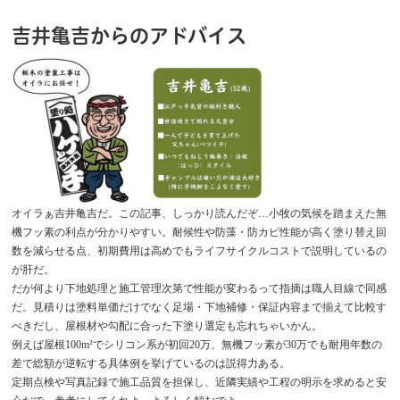
吉井亀吉からのアドバイス
オイラぁ吉井亀吉だ。この記事、しっかり読んだぞ…小牧の気候を踏まえた無
機フッ素の利点が分かりやすい。耐候性や防藻・防カビ性能が高く塗り替え回
数を減らせる点、初期費用は高めでもライフサイクルコストで説明しているの
が肝だ。
だが何より下地処理と施工管理次第で性能が変わるって指摘は職人目線で同感
だ。見積りは塗料単価だけでなく足場・下地補修・保証内容まで揃えて比較す
べきだし、屋根材や勾配に合った下塗り選定も忘れちゃいかん。
例えば屋根100m²でシリコン系が初回20万、無機フッ素が30万でも耐用年数の
差で総額が逆転する具体例を挙げているのは説得力ある。
定期点検や写真記録で施工品質を担保し、近隣実績や工程の明示を求めると安