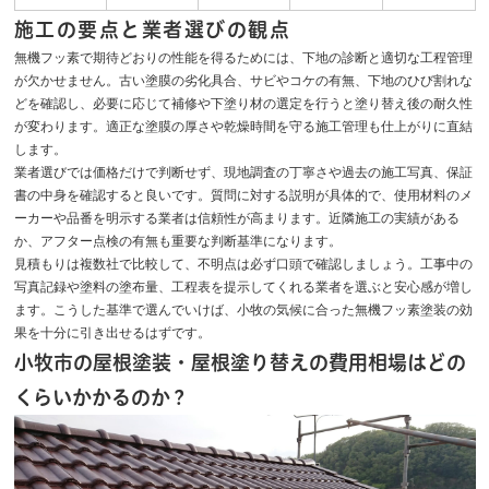
施工の要点と業者選びの観点
無機フッ素で期待どおりの性能を得るためには、下地の診断と適切な工程管理
が欠かせません。古い塗膜の劣化具合、サビやコケの有無、下地のひび割れな
どを確認し、必要に応じて補修や下塗り材の選定を行うと塗り替え後の耐久性
が変わります。適正な塗膜の厚さや乾燥時間を守る施工管理も仕上がりに直結
します。
業者選びでは価格だけで判断せず、現地調査の丁寧さや過去の施工写真、保証
書の中身を確認すると良いです。質問に対する説明が具体的で、使用材料のメ
ーカーや品番を明示する業者は信頼性が高まります。近隣施工の実績がある
か、アフター点検の有無も重要な判断基準になります。
見積もりは複数社で比較して、不明点は必ず口頭で確認しましょう。工事中の
写真記録や塗料の塗布量、工程表を提示してくれる業者を選ぶと安心感が増し
ます。こうした基準で選んでいけば、小牧の気候に合った無機フッ素塗装の効
果を十分に引き出せるはずです。
小牧市の屋根塗装・屋根塗り替えの費用相場はどの
くらいかかるのか？