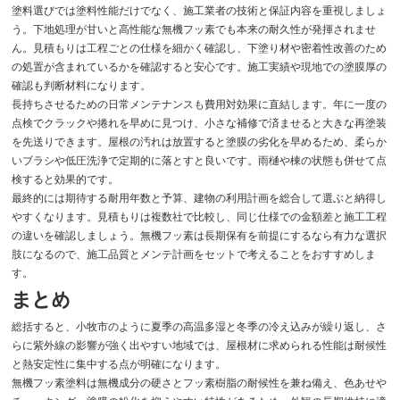
塗料選びでは塗料性能だけでなく、施工業者の技術と保証内容を重視しましょ
う。下地処理が甘いと高性能な無機フッ素でも本来の耐久性が発揮されませ
ん。見積もりは工程ごとの仕様を細かく確認し、下塗り材や密着性改善のため
の処置が含まれているかを確認すると安心です。施工実績や現地での塗膜厚の
確認も判断材料になります。
長持ちさせるための日常メンテナンスも費用対効果に直結します。年に一度の
点検でクラックや捲れを早めに見つけ、小さな補修で済ませると大きな再塗装
を先送りできます。屋根の汚れは放置すると塗膜の劣化を早めるため、柔らか
いブラシや低圧洗浄で定期的に落とすと良いです。雨樋や棟の状態も併せて点
検すると効果的です。
最終的には期待する耐用年数と予算、建物の利用計画を総合して選ぶと納得し
やすくなります。見積もりは複数社で比較し、同じ仕様での金額差と施工工程
の違いを確認しましょう。無機フッ素は長期保有を前提にするなら有力な選択
肢になるので、施工品質とメンテ計画をセットで考えることをおすすめしま
す。
まとめ
総括すると、小牧市のように夏季の高温多湿と冬季の冷え込みが繰り返し、さ
らに紫外線の影響が強く出やすい地域では、屋根材に求められる性能は耐候性
と熱安定性に集中する点が明確になります。
無機フッ素塗料は無機成分の硬さとフッ素樹脂の耐候性を兼ね備え、色あせや