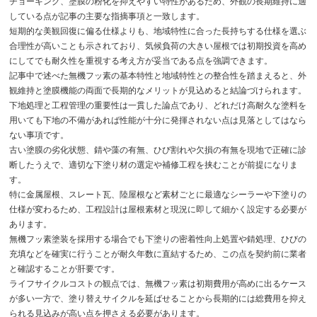
チョーキング、塗膜の粉化を抑えやすい特性があるため、外観の長期維持に適
している点が記事の主要な指摘事項と一致します。
短期的な美観回復に偏る仕様よりも、地域特性に合った長持ちする仕様を選ぶ
合理性が高いことも示されており、気候負荷の大きい屋根では初期投資を高め
にしてでも耐久性を重視する考え方が妥当である点を強調できます。
記事中で述べた無機フッ素の基本特性と地域特性との整合性を踏まえると、外
観維持と塗膜機能の両面で長期的なメリットが見込めると結論づけられます。
下地処理と工程管理の重要性は一貫した論点であり、どれだけ高耐久な塗料を
用いても下地の不備があれば性能が十分に発揮されない点は見落としてはなら
ない事項です。
古い塗膜の劣化状態、錆や藻の有無、ひび割れや欠損の有無を現地で正確に診
断したうえで、適切な下塗り材の選定や補修工程を挟むことが前提になりま
す。
特に金属屋根、スレート瓦、陸屋根など素材ごとに最適なシーラーや下塗りの
仕様が変わるため、工程設計は屋根素材と現況に即して細かく設定する必要が
あります。
無機フッ素塗装を採用する場合でも下塗りの密着性向上処置や錆処理、ひびの
充填などを確実に行うことが耐久年数に直結するため、この点を契約前に業者
と確認することが肝要です。
ライフサイクルコストの観点では、無機フッ素は初期費用が高めに出るケース
が多い一方で、塗り替えサイクルを延ばせることから長期的には総費用を抑え
られる見込みが高い点を押さえる必要があります。