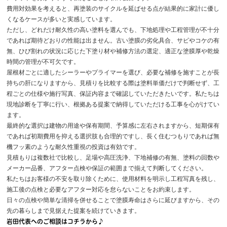
費用対効果を考えると、再塗装のサイクルを延ばせる点が結果的に家計に優し
くなるケースが多いと実感しています。
ただし、どれだけ耐久性の高い塗料を選んでも、下地処理や工程管理が不十分
であれば期待どおりの性能は出ません。古い塗膜の劣化具合、サビやコケの有
無、ひび割れの状況に応じた下塗り材や補修方法の選定、適正な塗膜厚や乾燥
時間の管理が不可欠です。
屋根材ごとに適したシーラーやプライマーを選び、必要な補修を施すことが長
持ちの肝になりますから、見積りを比較する際は塗料単価だけで判断せず、工
程ごとの仕様や施行写真、保証内容まで確認していただきたいです。私たちは
現地診断を丁寧に行い、根拠ある提案で納得していただける工事を心がけてい
ます。
最終的な選択は建物の用途や保有期間、予算感に左右されますから、短期保有
であれば初期費用を抑える選択肢も合理的ですし、長く住むつもりであれば無
機フッ素のような耐久性重視の投資は有効です。
見積もりは複数社で比較し、足場や高圧洗浄、下地補修の有無、塗料の回数や
メーカー品番、アフター点検や保証の範囲まで揃えて判断してください。
私たちはお客様の不安を取り除くために、使用材料を明示し工程写真を残し、
施工後の点検と必要なアフター対応を怠らないことをお約束します。
日々の点検や簡単な清掃を併せることで塗膜寿命はさらに延びますから、その
先の暮らしまで見据えた提案を続けていきます。
岩田代表へのご相談はコチラから♪