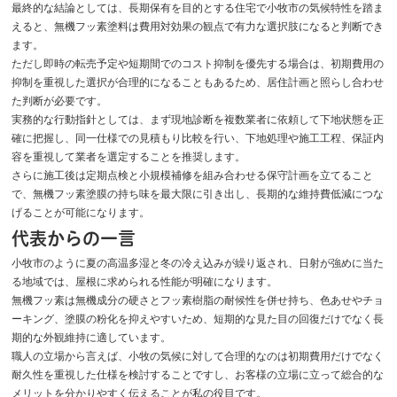
最終的な結論としては、長期保有を目的とする住宅で小牧市の気候特性を踏ま
えると、無機フッ素塗料は費用対効果の観点で有力な選択肢になると判断でき
ます。
ただし即時の転売予定や短期間でのコスト抑制を優先する場合は、初期費用の
抑制を重視した選択が合理的になることもあるため、居住計画と照らし合わせ
た判断が必要です。
実務的な行動指針としては、まず現地診断を複数業者に依頼して下地状態を正
確に把握し、同一仕様での見積もり比較を行い、下地処理や施工工程、保証内
容を重視して業者を選定することを推奨します。
さらに施工後は定期点検と小規模補修を組み合わせる保守計画を立てること
で、無機フッ素塗膜の持ち味を最大限に引き出し、長期的な維持費低減につな
げることが可能になります。
代表からの一言
小牧市のように夏の高温多湿と冬の冷え込みが繰り返され、日射が強めに当た
る地域では、屋根に求められる性能が明確になります。
無機フッ素は無機成分の硬さとフッ素樹脂の耐候性を併せ持ち、色あせやチョ
ーキング、塗膜の粉化を抑えやすいため、短期的な見た目の回復だけでなく長
期的な外観維持に適しています。
職人の立場から言えば、小牧の気候に対して合理的なのは初期費用だけでなく
耐久性を重視した仕様を検討することですし、お客様の立場に立って総合的な
メリットを分かりやすく伝えることが私の役目です。