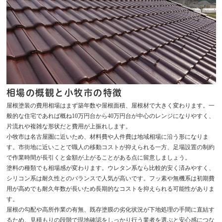
相場の概観と小牧市の特徴
屋根塗装の費用相場はまず築年数や屋根面積、屋根材で大きく変わります。一
般的な住宅であれば概ね10万円台から40万円台が中心のレンジになりやすく、
片流れや複雑な形状だと費用が上振れします。
小牧市は名古屋圏に近いため、材料費や人件費は地域相場に沿う形になりま
す。市街地に近いことで職人の移動コストが抑えられる一方、足場設置の制約
で作業時間が長引くと金額が上がることがある点に留意しましょう。
塗料の種類でも相場感が変わります。ウレタン系なら比較的安く済みやすく、
シリコン系は耐久性とのバランスで人気が高いです。フッ素や無機系は初期費
用が高めでも耐久年数が長いため長期的なコストを抑えられる可能性がありま
す。
屋根の勾配や高所作業の有無、既存塗膜の劣化状況が下地処理の手間に直結す
るため、見積もりの段階で現地確認をしっかり行う業者を選ぶと安心感につな