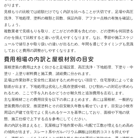
がります。
見積もりの比較では総額だけでなく内訳を比べることが大切です。足場や高圧
洗浄、下地処理、塗料の種類と回数、保証内容、アフター点検の有無を確認し
ましょう。
複数業者で見積もりを取り、どこがどの作業を含むのか、どの塗料を何回塗る
のかを揃えて比較すると違いが見えやすくなります。なお、季節や施工スケジ
ュールで値引きや取り扱いの違いが出るため、年間を通じてタイミングも意識
しておくと費用の調整がしやすくなります。
費用相場の内訳と屋根材別の目安
屋根塗装の費用は大きく分けると足場設置、高圧洗浄・下地処理、下塗り・中
塗り・上塗り材料費と施工費、諸経費に分かれます。
足場は作業効率と安全性に直結するため外せない項目で、住宅形状によって金
額差が出ます。下地処理は劣化した既存塗膜や錆、ひび割れへの対応が求めら
れるため、ここで手を入れるかどうかが耐久性と追加費用を左右します。
主な屋根材ごとの費用目安を以下の表にまとめます。表には屋根材、一般的な
塗装費用の目安、推奨塗料とその目安耐久年数を載せています。目安は小牧市
周辺の戸建て住宅でよく見られるケースを基準にしており、面積や下地の状
態、施工仕様で上下する点を参考にしてください。
表の内訳を踏まえると、瓦屋根は下地作業や高い勾配で工数が増えるため高め
の傾向が出ます。スレート系やガルバリウム鋼板は比較的コストを抑えやす