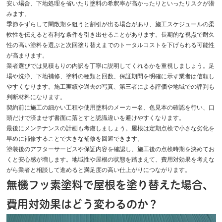
安い場合、下地処理を省いたり塗料の希釈率が高かったりといったリスクが潜
みます。
季節をずらして閑散期を狙うと割引が出る場合があり、施工スケジュールの柔
軟性を伝えると有利な条件を引き出せることがあります。長期的な視点で耐久
性の高い塗料を選ぶと次回塗り替えまでのトータルコストを下げられる可能性
が高まります。
業者選びでは見積もりの内訳を丁寧に説明してくれるかを重視しましょう。足
場や洗浄、下地補修、塗料の種類と回数、保証期間を明確に示す業者は信頼し
やすくなります。施工実績や過去の写真、第三者による評価や地域での評判も
判断材料になります。
契約前に施工の細かい工程や使用塗料のメーカー名、色見本の確認を行い、口
頭だけで済ませず書面に落とすと認識違いを避けやすくなります。
最後にメンテナンスの計画も考慮しましょう。屋根は定期点検で小さな劣化を
早めに補修することで大きな補修を回避できます。
塗装後のアフターサービスや保証内容を確認し、施工後の点検時期を決めてお
くと安心感が増します。地域性や屋根の状態を踏まえて、費用対効果を考えな
がら業者と相談して進めると満足度の高い仕上がりにつながります。
無機フッ素塗料で屋根を塗り替えた場合、
費用対効果はどう変わるのか？