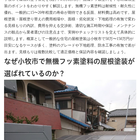
装のポイントをわかりやすく解説します。無機フッ素塗料は耐候性・耐久性に
優れ、一般的に15〜20年程度の寿命が期待できる反面、材料費は高めです。屋
根塗装・屋根塗り替えの費用相場や、面積・劣化状況・下地処理の有無で変わ
る見積もりの内訳、費用を抑える交渉術、適切な施工時期や保証・メンテナン
スの観点から業者選びの注意点まで、実例やチェックリストを交えて具体的に
説明します。概算として一般的な住宅の屋根塗装は小牧市で50万〜150万円が
目安になるケースが多く、塗料のグレードや下地処理、防水工事の有無で差が
出ます。見積もりは複数比較して適正価格と保証内容を確認しましょう。
なぜ小牧市で無機フッ素塗料の屋根塗装が
選ばれているのか？