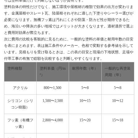
りは塗料単価だけで判断しないほうが賢明です。
塗料自体の特性だけでなく、施工環境や屋根材の種類で効果の出方が変わりま
す。金属屋根やスレート瓦、陸屋根それぞれに適した下塗りやシーラー選びが
必要になります。無機フッ素は汚れにくさや防藻・防カビ性が期待できるた
め、海沿いや降灰の多い地域ではメリットが大きくなります。適材適所で選ぶ
と費用対効果が際立ちます。
次に費用の比較を客観的に見るために、一般的な塗料の単価と耐用年数の目安
を表にまとめます。表は施工条件やメーカー、色相で変動する参考値を示して
います。見積もりを受け取るときは、この表の目安と現場の下地状態、足場や
付帯工事の有無で総額を比較すると判断しやすくなります。
塗料種類
塗料単価（円/m
耐用年数（年）
一般的な再塗装
²）
周期（年）
アクリル
800〜1,500
5〜8
5〜8
シリコン（シリ
1,500〜2,500
10〜15
10〜12
コン樹脂）
フッ素（有機フ
2,800〜4,000
15〜20
15〜18
ッ素）