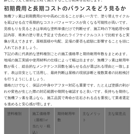
初期費用と長期コストのバランスをどう見るか
無機フッ素は初期費用がやや高めに出ることが多い一方で、塗り替えサイクル
を延ばせる点で長期的なコストパフォーマンスが良くなる可能性が高いです。
見積もりを見るときは単純な塗料単価だけで判断せず、施工時の下地処理や保
証内容、将来の塗り替え予定まで含めたライフサイクルコストで比較すると実
像が見えてきます。屋根面積や勾配、足場の要否も総額に影響することを頭に
入れておきましょう。
下記の表に代表的な塗料種別ごとの施工価格帯と期待耐用年数をまとめます。
地域の施工実績や使用材料の仕様によって幅は出ますが、無機フッ素は耐用年
数が長く、総合的なメンテナンス回数を減らせる点が選ばれる理由と一致しま
す。表は目安として活用し、最終判断は屋根の現状診断と複数業者の比較検討
を行うようにしましょう。
価格だけでなく、保証の中身やアフター対応も重要です。たとえば塗膜の剥が
れや変色が生じた際の対応範囲や期間を確認すると良いです。長持ちを期待し
て無機フッ素を選ぶなら、施工品質で寿命が左右される点を重視して業者選定
を進めると安心感が増します。
塗料種別
施工価格帯
期待耐用年
主なメリッ
主な留意点
（屋根1㎡
数
ト
当たり・税
込）