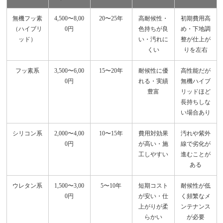
無機フッ素
4,500〜8,00
20〜25年
高耐候性・
初期費用高
（ハイブリ
0円
色持ちが良
め・下地調
ッド）
い・汚れに
整が仕上が
くい
りを左右
フッ素系
3,500〜6,00
15〜20年
耐候性に優
高性能だが
0円
れる・実績
無機ハイブ
豊富
リッドほど
長持ちしな
い場合あり
シリコン系
2,000〜4,00
10〜15年
費用対効果
汚れや紫外
0円
が高い・施
線で劣化が
工しやすい
進むことが
ある
ウレタン系
1,500〜3,00
5〜10年
短期コスト
耐候性が低
0円
が安い・仕
く頻繁なメ
上がりが柔
ンテナンス
らかい
が必要