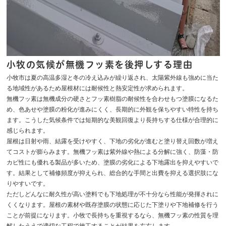
小牧の気候が無機フッ素を後押しする理由
小牧市は夏の高温多湿と冬の冷え込みが繰り返され、太陽紫外線も強めに当た
る地域性があるため屋根材には耐候性と熱安定性が求められます。
無機フッ素は無機成分の硬さとフッ素樹脂の耐候性を合わせもつ塗膜になるた
め、色あせや塗膜の粉化が進みにくく、長期的に外観を保ちやすい特性を持ち
ます。こうした気候条件では短期的な美観回復より長持ちする仕様が合理的に
感じられます。
屋根は日射や雨、結露を受けやすく、下地の劣化が進むと塗り替え回数が増え
てコストが膨らみます。無機フッ素は紫外線や熱による分解に強く、防藻・防
カビ性にも優れる製品が多いため、塗膜の劣化による下地露出を抑えやすいで
す。結果として補修頻度が抑えられ、総合的な手間と出費を抑える選択肢にな
りやすいです。
ただしどんなに耐久性が高い塗料でも下地処理が不十分なら性能が発揮されに
くくなります。屋根の素材や既存塗膜の状態に応じた下塗りや下地補修を行う
ことが前提になります。小牧で長持ちを重視するなら、無機フッ素の性質を理
解したうえで適切な工程で施工することが結果を左右します。