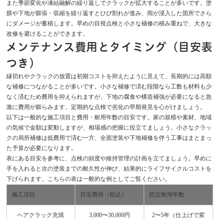
また季節変化や凍結融解の繰り返しでクラックが拡大することが多いです。塗
膜や下地が膨張・収縮を繰り返すとひび割れが進み、雨が浸入した箇所でさら
にダメージが蓄積します。早めの目視点検と小さな補修の積み重ねで、大きな
改修を避けることができます。
メンテナンス費用とタイミング（目安表
つき）
縁切れやクラックの放置は初期コストを抑えたように見えて、長期的には高額
な補修につながることが多いです。小さな補修で済む段階なら工数も材料も少
なく済むため費用を抑えられますが、下地の腐食や構造補強が必要になると急
激に費用が膨らみます。定期的な点検で劣化の早期発見を心がけましょう。
以下は一般的な施工項目と費用・耐用年数の目安です。家の規模や素材、地域
の気候で金額は変動しますが、相場感の把握に役立てましょう。小さなクラッ
クの局所補修は低費用で済む一方、全面塗装や下地補修を伴う工事はまとまっ
た予算が必要になります。
表にある目安を参考に、点検の頻度や維持管理の計画を立てましょう。早めに
手を入れると次の塗装までの耐久性が伸び、結果的にライフサイクルコストを
下げられます。こちらの表は一般的な例としてご覧ください。
施工項目
目安費用（税込）
想定耐用年数
ヘアクラック充填
3,000〜30,000円
2〜5年（仕上げで変