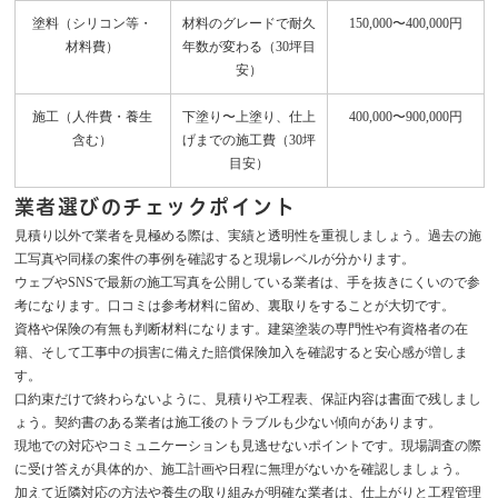
塗料（シリコン等・
材料のグレードで耐久
150,000〜400,000円
材料費）
年数が変わる（30坪目
安）
施工（人件費・養生
下塗り〜上塗り、仕上
400,000〜900,000円
含む）
げまでの施工費（30坪
目安）
業者選びのチェックポイント
見積り以外で業者を見極める際は、実績と透明性を重視しましょう。過去の施
工写真や同様の案件の事例を確認すると現場レベルが分かります。
ウェブやSNSで最新の施工写真を公開している業者は、手を抜きにくいので参
考になります。口コミは参考材料に留め、裏取りをすることが大切です。
資格や保険の有無も判断材料になります。建築塗装の専門性や有資格者の在
籍、そして工事中の損害に備えた賠償保険加入を確認すると安心感が増しま
す。
口約束だけで終わらないように、見積りや工程表、保証内容は書面で残しまし
ょう。契約書のある業者は施工後のトラブルも少ない傾向があります。
現地での対応やコミュニケーションも見逃せないポイントです。現場調査の際
に受け答えが具体的か、施工計画や日程に無理がないかを確認しましょう。
加えて近隣対応の方法や養生の取り組みが明確な業者は、仕上がりと工程管理