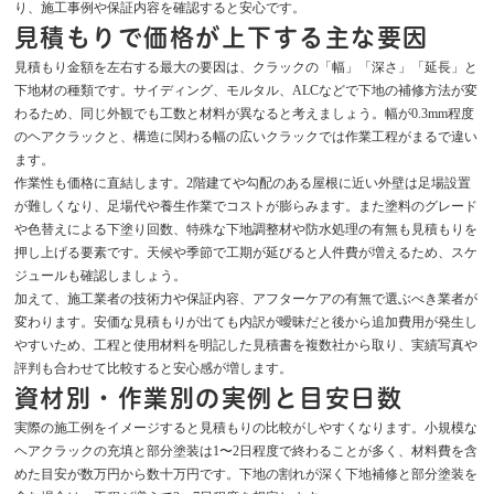
り、施工事例や保証内容を確認すると安心です。
見積もりで価格が上下する主な要因
見積もり金額を左右する最大の要因は、クラックの「幅」「深さ」「延長」と
下地材の種類です。サイディング、モルタル、ALCなどで下地の補修方法が変
わるため、同じ外観でも工数と材料が異なると考えましょう。幅が0.3mm程度
のヘアクラックと、構造に関わる幅の広いクラックでは作業工程がまるで違い
ます。
作業性も価格に直結します。2階建てや勾配のある屋根に近い外壁は足場設置
が難しくなり、足場代や養生作業でコストが膨らみます。また塗料のグレード
や色替えによる下塗り回数、特殊な下地調整材や防水処理の有無も見積もりを
押し上げる要素です。天候や季節で工期が延びると人件費が増えるため、スケ
ジュールも確認しましょう。
加えて、施工業者の技術力や保証内容、アフターケアの有無で選ぶべき業者が
変わります。安価な見積もりが出ても内訳が曖昧だと後から追加費用が発生し
やすいため、工程と使用材料を明記した見積書を複数社から取り、実績写真や
評判も合わせて比較すると安心感が増します。
資材別・作業別の実例と目安日数
実際の施工例をイメージすると見積もりの比較がしやすくなります。小規模な
ヘアクラックの充填と部分塗装は1〜2日程度で終わることが多く、材料費を含
めた目安が数万円から数十万円です。下地の割れが深く下地補修と部分塗装を