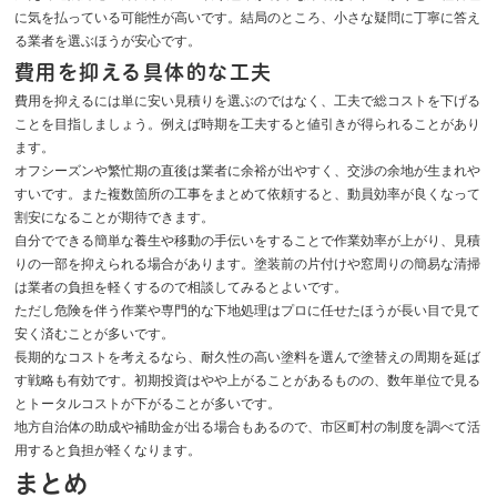
に気を払っている可能性が高いです。結局のところ、小さな疑問に丁寧に答え
る業者を選ぶほうが安心です。
費用を抑える具体的な工夫
費用を抑えるには単に安い見積りを選ぶのではなく、工夫で総コストを下げる
ことを目指しましょう。例えば時期を工夫すると値引きが得られることがあり
ます。
オフシーズンや繁忙期の直後は業者に余裕が出やすく、交渉の余地が生まれや
すいです。また複数箇所の工事をまとめて依頼すると、動員効率が良くなって
割安になることが期待できます。
自分でできる簡単な養生や移動の手伝いをすることで作業効率が上がり、見積
りの一部を抑えられる場合があります。塗装前の片付けや窓周りの簡易な清掃
は業者の負担を軽くするので相談してみるとよいです。
ただし危険を伴う作業や専門的な下地処理はプロに任せたほうが長い目で見て
安く済むことが多いです。
長期的なコストを考えるなら、耐久性の高い塗料を選んで塗替えの周期を延ば
す戦略も有効です。初期投資はやや上がることがあるものの、数年単位で見る
とトータルコストが下がることが多いです。
地方自治体の助成や補助金が出る場合もあるので、市区町村の制度を調べて活
用すると負担が軽くなります。
まとめ