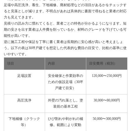
足場や高圧洗浄、養生、下地補修、廃材処理などの項目があるかをチェックす
ると見落としが減ります。不明点があれば具体的に書面で尋ねると業者の対応
力も見えてきます。
見積りの読み方に慣れてくると、業者ごとの特色が分かるようになります。短
期の安さを出す業者は人件費を削っているか、材料のグレードを下げている可
能性が高いです。
逆に施工工程や保証を丁寧に書く業者は長期的に安心感が高いと考えましょ
う。以下の表は30坪戸建てを想定した代表的な費目の目安で、比較の基準に使
いやすいです。
項目
内容
目安費用（税別）
足場設置
安全確保と作業効率の
120,000〜250,000円
ための仮設足場（30坪
戸建て目安）
高圧洗浄
外壁の汚れ落とし。塗
30,000〜80,000円
装前の基本工程
下地補修（クラック
ひび割れや剥がれの補
50,000〜300,000円
等）
修。範囲により変動