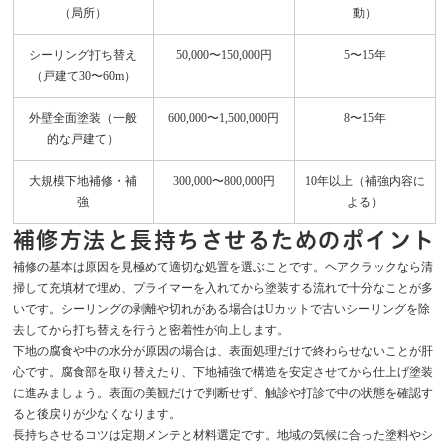
（局所）
動）
シーリング打ち替え
50,000〜150,000円
5〜15年
（戸建て30〜60m）
外壁全面塗装（一般
600,000〜1,500,000円
8〜15年
的な戸建て）
大規模下地補修・補
300,000〜800,000円
10年以上（補強内容に
強
よる）
補修方法と長持ちさせるためのポイント
補修の基本は原因を見極めて適切な処置を選ぶことです。ヘアクラックなら清
掃して充填材で埋め、プライマーを入れてから塗装する流れで十分なことが多
いです。シーリングの剥離や切れがある場合はUカットで古いシーリングを除
去してから打ち替えを行うと密着性が向上します。
下地の腐食や中の水分が原因の場合は、表面処理だけで終わらせないことが肝
心です。腐食部を取り替えたり、下地補強で構造を安定させてから仕上げ塗装
に進みましょう。表面の美観だけで判断せず、触診や打診で中の状態を確認す
ると後戻りが少なくなります。
長持ちさせるコツは定期メンテと材料選定です。地域の気候に合った塗料やシ