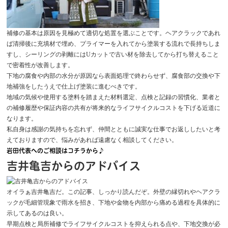
補修の基本は原因を見極めて適切な処置を選ぶことです。ヘアクラックであれ
ば清掃後に充填材で埋め、プライマーを入れてから塗装する流れで長持ちしま
すし、シーリングの剥離にはUカットで古い材を除去してから打ち替えること
で密着性が改善します。
下地の腐食や内部の水分が原因なら表面処理で終わらせず、腐食部の交換や下
地補強をしたうえで仕上げ塗装に進むべきです。
地域の気候や使用する塗料を踏まえた材料選定、点検と記録の習慣化、業者と
の補修履歴や保証内容の共有が将来的なライフサイクルコストを下げる近道に
なります。
私自身は感謝の気持ちを忘れず、仲間とともに誠実な仕事でお返ししたいと考
えておりますので、悩みがあれば遠慮なく相談してください。
岩田代表へのご相談はコチラから♪
吉井亀吉からのアドバイス
オイラぁ吉井亀吉だ。この記事、しっかり読んだぞ。外壁の縁切れやヘアクラ
ックが毛細管現象で雨水を招き、下地や金物を内部から痛める過程を具体的に
示してあるのは良い。
早期点検と局所補修でライフサイクルコストを抑えられる点や、下地交換が必