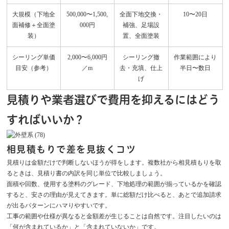
大規模（下地全
500,000〜1,500,
全面下地交換・
10〜20日
面補修＋全面塗
000円
補強、足場設
装）
置、全面塗装
シーリング単価
2,000〜6,000円
シーリング撤
作業範囲により
目安（参考）
／m
去・充填、仕上
半日〜数日
げ
見積りや業者選びで費用を抑えるにはどう
すればいいか？
相見積もりで差を見抜くコツ
見積りは金額だけで判断しないほうが得をします。複数社から相見積もりを取
るときは、見積り書の内訳を同じ単位で比較しましょう。
面積や回数、使用する塗料のグレード、下地処理の範囲が揃っているかを確認
すると、安さの理由が見えてきます。単に総額だけ比べると、あとで追加請求
が出るパターンにハマりやすいです。
工事の範囲や仕様が異なると金額差が生じることは自然です。注目したいのは
「何が含まれているか」と「含まれていないか」です。