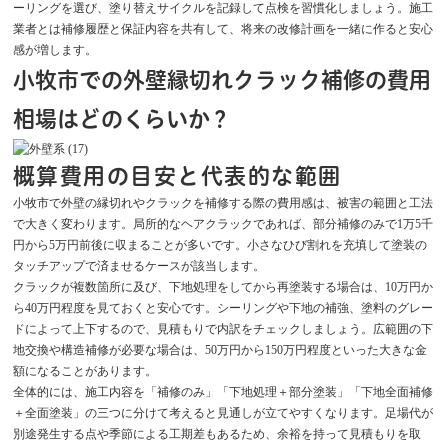
ーリングを選び、塗り替えサイクルを記録して点検を習慣化しましょう。施工
業者とは補修履歴と保証内容を共有して、将来の改修計画を一緒に作ると安心
感が増します。
小牧市での外壁縁切れクラック補修の費用
相場はどのくらいか？
概算費用の目安と代表的な範囲
小牧市で外壁の縁切れやクラックを補修する際の費用感は、被害の範囲と工法
で大きく変わります。局所的なヘアクラックであれば、部分補修のみで1万5千
円から5万円前後に収まることが多いです。小さなひび割れを充填して塗装の
タッチアップで済ませるケースが該当します。
クラックが複数箇所に及び、下地処理をしてから再塗装する場合は、10万円か
ら40万円程度を見ておくと安心です。シーリングや下地の補強、塗料のグレー
ドによって上下するので、見積もりで内訳をチェックしましょう。広範囲の下
地交換や構造補修が必要な場合は、50万円から150万円程度といった大きな金
額になることがあります。
全体的には、施工内容を「補修のみ」「下地処理＋部分塗装」「下地全面補修
＋全面塗装」の三つに分けて考えると見通しが立てやすくなります。足場代が
別途発生する点や季節による工期差もあるため、余裕を持って見積もりを取