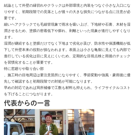
結論として外壁の縁切れやクラックは外部環境と内装をつなぐ小さな入口にな
りやすく、初期段階での見落としが後々の大きな損失につながる点に注意が必
要です。
細いヘアクラックでも毛細管現象で雨水を吸い上げ、下地材や石膏、木材を湿
潤させるため、塗膜の密着低下や膨れ、剥離といった現象が進行しやすくなり
ます。
湿潤が継続すると塗膜だけでなく下地まで劣化が及び、防水性や保護機能が低
下して外壁本来の役割が損なわれます。表面上は小さな亀裂に見えても内部で
進行している劣化は目に見えにくいため、定期的な目視点検と雨後のチェック
を習慣化することが重要です。
特に窓廻りや取り合い部
、施工時の目地周辺は要注意箇所になりやすく、季節変動や強風・豪雨後に優
先して確認すると初期段階での対処が可能になります。
早めの対応であれば局所補修で工数も材料も抑えられ、ライフサイクルコスト
を下げることにつながります。
代表からの一言