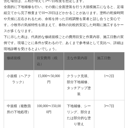
含む場合は、工程が増えて3〜7日程度を想定します。
全面的に下地補修を行い、その後に全面塗装を行う大規模施工になると、足場
組立てから完了検査まで10〜20日ほどかかることがあります。塗料の乾燥時間
や天候に左右されるため、余裕を持った日程調整を業者と話し合うと安心で
す。小牧市の気候特性を踏まえて、春秋の比較的安定した時期に施工するケー
スが多くなります。
下に示した表は、代表的な修繕規模ごとの費用目安と作業内容、施工日数の実
例です。現場ごとに条件が変わるので、あくまで参考値として見比べ、詳細は
現地診断を受けるとよいでしょう。
修繕規模
目安費用（税
主な作業内容
施工日数
込）
小規模（ヘアク
15,000〜50,000
クラック充填、
1〜2日
ラック）
円
部分下地補修、
タッチアップ塗
装
中規模（複数箇
100,000〜350,00
下地補修、シー
3〜7日
所の下地処理）
0円
リング、部分ま
たは部分的な塗
り替え