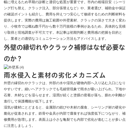
幅に増えるため早期の診断と適切な処置が重要です。市内の相場目安（シーリ
ング打ち替え、クラック注入、部分張替えなど）や、業者選び、補助金や保証
の確認ポイントも紹介し、費用を抑えつつ安心して修繕するための判断材料を
提供します。実際の費用は施工範囲や外壁素材、クラックの深さで大きく変わ
り、小牧市では概ね数千円から数十万円規模の事例があるため、具体的な見積
り取得と現地調査が不可欠です。本記事は初期判断と費用感の把握を目的と
し、業者との適切なコミュニケーション方法もアドバイスします。
外壁の縁切れやクラック補修はなぜ必要な
のか？
雨水侵入と素材の劣化メカニズム
外壁の縁切れやクラックは、外部の水や湿気が建物内部へ入り込む入口になり
やすいです。細いヘアクラックでも毛細管現象で雨水が吸い上げられ、下地や
石膏、木材などを湿らせます。湿潤が続くと塗膜の密着が落ち、膨れや剥離が
進行して保護機能が低下します。
湿気が建材にとどまると、金属部の錆びや木材の腐食、シーリング材の硬化や
脆化が促進されます。鉄骨や金具が内部で腐食すれば強度低下につながり、補
修費用が急増します。表面上は小さな亀裂でも内部で劣化が進むことが多い点
に注意しましょう。