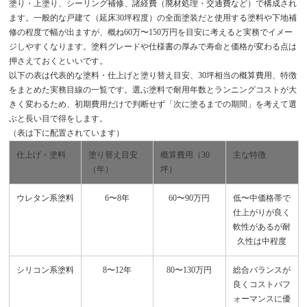
塗り・上塗り、シーリング補修、諸経費（廃材処理・交通費など）で構成され
ます。一般的な戸建て（延床30坪程度）の全面塗装だと使用する塗料や下地補
修の程度で幅が出ますが、概ね60万〜150万円を目安に考えると実務でイメー
ジしやすくなります。塗料グレードや仕様書の厚みで寿命と価格が変わる点は
押さえておくといいです。
以下の表は代表的な塗料・仕上げと塗り替え目安、30坪相当の概算費用、特徴
をまとめた実務目線の一覧です。選ぶ塗料で耐用年数とランニングコストが大
きく変わるため、初期費用だけで判断せず「次に塗るまでの期間」を考えて選
ぶと長い目で得をします。
（表は下に配置されています）
仕上げ・塗料
塗り替え目安
概算費用（30
主な特徴
（年）
坪）
ウレタン系塗料
6〜8年
60〜90万円
低〜中価格帯で
仕上がりが良く
軟性があるが耐
久性は中程度
シリコン系塗料
8〜12年
80〜130万円
総合バランスが
良くコストパフ
ォーマンスに優