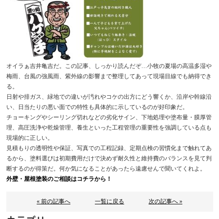
オイラぁ吉井亀吉だ。この記事、しっかり読んだぞ…小牧の夏場の高温多湿や
梅雨、台風の強風雨、紫外線の影響まで整理してあって現場目線でも納得でき
る。
日射や排ガス、緑地での違いが汚れやコケの出方にどう響くか、沿岸や幹線沿
い、日当たりの悪い面での特性も具体的に示しているのが好印象だ。
チョーキングやシーリング切れなどの劣化サイン、下地処理や塗布量・膜厚管
理、高圧洗浄や乾燥管理、養生といった工程管理の重要性を強調している点も
現場的に正しい。
見積もりの透明性や保証、写真での工程記録、定期点検の習慣化まで触れてあ
るから、塗料選びは初期費用だけで決めず耐久性と維持費のバランスを見て判
断するのが得策だ。何か気になることがあったら遠慮せんで聞いてくれよ。
外壁・屋根塗装のご相談はコチラから！
« 前の記事へ
一覧に戻る
次の記事へ »