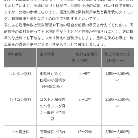
を示しています。実績に基づく目安で、地域や下地の状態、施工仕様で変動し
ますが、比較の参考になります。選定の際は期待耐用年数と再塗装のタイミン
グ、初期費用と長期コストの両面で判断するといいです。
表にある耐用年数は現場管理や下地の適合が前提の目安と考えてください。高
耐候性の塗料を使っても下地処理が不十分だと性能が発揮されにくく、逆に標
準的な塗料でも下地をしっかり整えれば長持ちします。塗料を決める際は、施
工業者の過去事例やアフター体制も合わせて確認しましょう。
塗料種類
主な特徴
一般的な耐用年
施工単価の目安
数（目安）
（外壁・㎡）
ウレタン塗料
柔軟性が高く、
5〜8年
1,800〜2,500円/
住宅の小面積や
㎡
付帯部に向く
シリコン塗料
コストと耐候性
8〜12年
2,500〜3,500円/
のバランスが良
㎡
く一般住宅で普
及
フッ素塗料
高耐候性で汚れ
15〜20年
3,500〜5,000円/