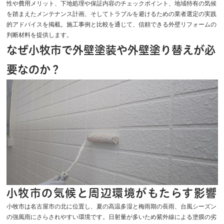
性や費用メリット、下地処理や保証内容のチェックポイント、地域特有の気候
を踏まえたメンテナンス計画、そしてトラブルを避けるための業者選定の実践
的アドバイスを掲載。施工事例と比較を通じて、信頼できる外壁リフォームの
判断材料を提供します。
なぜ小牧市で外壁塗装や外壁塗り替えが必
要なのか？
小牧市の気候と周辺環境がもたらす影響
小牧市は名古屋市の北に位置し、夏の高温多湿と梅雨期の長雨、台風シーズン
の強風雨にさらされやすい環境です。日射量が多いため紫外線による塗膜の劣