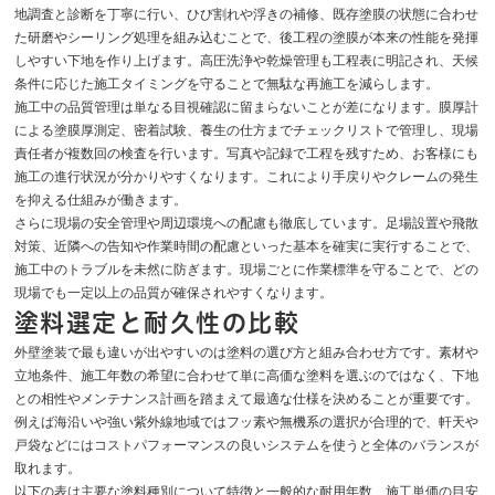
地調査と診断を丁寧に行い、ひび割れや浮きの補修、既存塗膜の状態に合わせ
た研磨やシーリング処理を組み込むことで、後工程の塗膜が本来の性能を発揮
しやすい下地を作り上げます。高圧洗浄や乾燥管理も工程表に明記され、天候
条件に応じた施工タイミングを守ることで無駄な再施工を減らします。
施工中の品質管理は単なる目視確認に留まらないことが差になります。膜厚計
による塗膜厚測定、密着試験、養生の仕方までチェックリストで管理し、現場
責任者が複数回の検査を行います。写真や記録で工程を残すため、お客様にも
施工の進行状況が分かりやすくなります。これにより手戻りやクレームの発生
を抑える仕組みが働きます。
さらに現場の安全管理や周辺環境への配慮も徹底しています。足場設置や飛散
対策、近隣への告知や作業時間の配慮といった基本を確実に実行することで、
施工中のトラブルを未然に防ぎます。現場ごとに作業標準を守ることで、どの
現場でも一定以上の品質が確保されやすくなります。
塗料選定と耐久性の比較
外壁塗装で最も違いが出やすいのは塗料の選び方と組み合わせ方です。素材や
立地条件、施工年数の希望に合わせて単に高価な塗料を選ぶのではなく、下地
との相性やメンテナンス計画を踏まえて最適な仕様を決めることが重要です。
例えば海沿いや強い紫外線地域ではフッ素や無機系の選択が合理的で、軒天や
戸袋などにはコストパフォーマンスの良いシステムを使うと全体のバランスが
取れます。
以下の表は主要な塗料種別について特徴と一般的な耐用年数、施工単価の目安