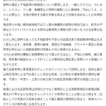
塗料の選定と下地処理の関係性について整理します。一般にアクリル、ウレタ
ン、シリコン、フッ素、無機系など塗料の種類ごとに耐候性、汚れにくさ、コ
ストが異なり、立地や期待する耐久年数を踏まえて仕様を決めることが合理的
です。
海浜寄りや強い紫外線地域ではフッ素や無機系の採用が有効であり、軒天や戸
袋などコストバランスをとる部分は耐候性と価格の折り合いをつける必要があ
ります。
ただし同じ塗料であっても下地処理や下塗りの品質次第で実効耐用年数は大き
く変わります。塗布量、膜厚の確保、適切な下地補修、プライマー選定と乾燥
管理が伴わないと高耐候塗料の性能も十分に発揮されません。
そのため塗料の機能と初期費用だけで選ぶのではなく、下地との相性、施工要
領、塗布量の確認をセットで行うことが最終的な満足度と長期コスト削減につ
ながります。
施工品質管理と業者選定のチェックポイントについて説明します。良好な施工
は高圧洗浄による汚れ落としと充分な乾燥、ひび割れや腐食箇所の適切な補
修、下塗り・中塗り・上塗りの各工程での規定塗布量の遵守が前提になりま
す。
現場における品質管理は目視だけでなく膜厚計による塗膜厚測定や密着試験、
養生の丁寧さなどを含むチェックリストで管理することが差になり得ます。記
録としての写真や工程表を残すことで施工履歴の透明性が高まり、将来のメン
テナンス計画作成にも役立ちます。