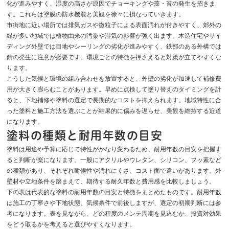
化が進みやすく、湿度の高さが原因でチョーキングや藻・苔の発生を招きま
す。これらは塗膜の防水機能と美観を徐々に損なっていきます。
市街地に近い場所では排気ガスや微粒子による表面汚れが付きやすく、郊外の
緑が多い地域では植物由来の汚染や湿気の影響が強く出ます。木造住宅やサイ
ディング外壁では目地やシーリングの劣化が進みやすく、鉄部のある外構では
錆の発生に注意が必要です。環境ごとの特徴を押さえると対策が立てやすくな
ります。
こうした気候と環境の組み合わせを放置すると、外壁の劣化が加速して補修費
用が大きく膨らむことがあります。早めに点検して塗り替えのタイミングを計
ると、下地補修や塗料の選定で長期的なコストを抑えられます。地域特性に合
った塗料と施工方法を選ぶことが結果的に傷みを遅らせ、美観を維持する近道
になります。
塗料の種類と耐用年数の目安
塗料は用途や予算に応じて特性がかなり変わるため、耐用年数の目安を把握す
ると判断が楽になります。一般にアクリルやウレタン、シリコン、フッ素など
の種類があり、それぞれ耐候性や汚れにくさ、コスト面で違いがあります。外
壁材や立地条件を踏まえて、期待する耐久年数と費用感を比較しましょう。
下の表は代表的な塗料の耐用年数の目安と特徴をまとめたものです。耐用年数
は施工の丁寧さや下地状態、気候条件で前後しますが、選定の初期判断には参
考になります。表を見ながら、どの程度のメンテ周期を見込むか、投資対効果
をどう取るかを考えると選びやすくなります。