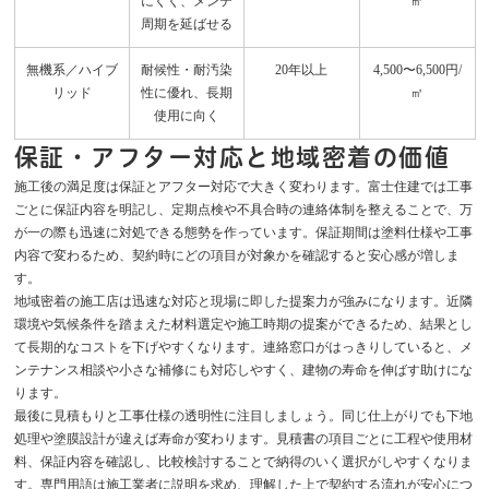
にくく、メンテ
㎡
周期を延ばせる
無機系／ハイブ
耐候性・耐汚染
20年以上
4,500〜6,500円/
リッド
性に優れ、長期
㎡
使用に向く
保証・アフター対応と地域密着の価値
施工後の満足度は保証とアフター対応で大きく変わります。富士住建では工事
ごとに保証内容を明記し、定期点検や不具合時の連絡体制を整えることで、万
が一の際も迅速に対処できる態勢を作っています。保証期間は塗料仕様や工事
内容で変わるため、契約時にどの項目が対象かを確認すると安心感が増しま
す。
地域密着の施工店は迅速な対応と現場に即した提案力が強みになります。近隣
環境や気候条件を踏まえた材料選定や施工時期の提案ができるため、結果とし
て長期的なコストを下げやすくなります。連絡窓口がはっきりしていると、メ
ンテナンス相談や小さな補修にも対応しやすく、建物の寿命を伸ばす助けにな
ります。
最後に見積もりと工事仕様の透明性に注目しましょう。同じ仕上がりでも下地
処理や塗膜設計が違えば寿命が変わります。見積書の項目ごとに工程や使用材
料、保証内容を確認し、比較検討することで納得のいく選択がしやすくなりま
す。専門用語は施工業者に説明を求め、理解した上で契約する流れが安心につ