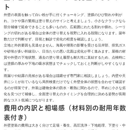
ト
外壁の表面を触って白い粉が手に付くチョーキング、塗膜のひび割れや剥が
れ、コケや藻の繁殖は塗り替えのサインと考えましょう。小さなクラックなら
部分補修で延命できることも多いものの、広範囲にわたる割れや膨れ、シーリ
ングの切れがある場合は全体の塗り替えを視野に入れる段階になります。築年
数だけで判断せず、目視と触診で劣化の程度を確認しましょう。
立地と外的要因も見逃せません。海風や潮害の影響を受ける沿岸部、排気ガス
や砂埃が多い幹線沿い、日当たりの悪い北面は劣化が早く進みます。屋根の材
質や外壁の下地状態、過去の塗り替え履歴も耐久性に直結するため、点検時に
は塗膜の厚みや下地の吸水状態までチェックしておくと判断がしやすくなりま
す。
雨漏りや結露の兆候がある場合は躊躇せず専門家に相談しましょう。内壁や天
井にシミが出ているなら局所検査だけでなく外壁全体の状態を合わせて確認す
るのが得策です。外装は建物全体の防水・断熱に関わるので、早めに小さな劣
化を見つけて補修し、全面塗り替えのタイミングを合理的に決める姿勢が長期
的なコスト低減につながります。
費用の内訳と相場感（材料別の耐用年数
表付き）
外壁塗装の費用は大きく分けて足場・養生、高圧洗浄・下地処理、下塗り・中