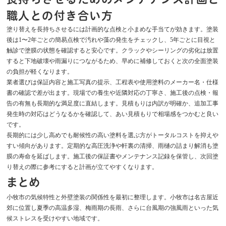
職人との付き合い方
塗り替えを長持ちさせるには計画的な点検と小まめな手当てが効きます。塗装
後は1〜2年ごとの簡易点検で汚れや藻の発生をチェックし、5年ごとに目視と
触診で塗膜の状態を確認すると安心です。クラックやシーリングの劣化は放置
すると下地破壊や雨漏りにつながるため、早めに補修しておくと次の全面塗装
の負担が軽くなります。
業者選びは保証内容と施工写真の提示、工程表や使用塗料のメーカー名・仕様
書の確認で差が出ます。現場での養生や近隣対応の丁寧さ、施工後の点検・報
告の有無も長期的な満足度に直結します。見積もりは内訳が明確か、追加工事
発生時の対応はどうなるかを確認して、あい見積もりで相場感をつかむと良い
です。
長期的には少し高めでも耐候性の高い塗料を選ぶ方がトータルコストを抑えや
すい傾向があります。定期的な高圧洗浄や軒裏の清掃、雨樋の詰まり解消も塗
膜の寿命を延ばします。施工後の保証書やメンテナンス記録を保管し、次回塗
り替えの際に参考にすると計画が立てやすくなります。
まとめ
小牧市の気候特性と外壁塗装の関係性を最初に整理します。小牧市は名古屋近
郊に位置し夏季の高温多湿、梅雨期の長雨、さらに台風期の強風雨といった気
候ストレスを受けやすい地域です。