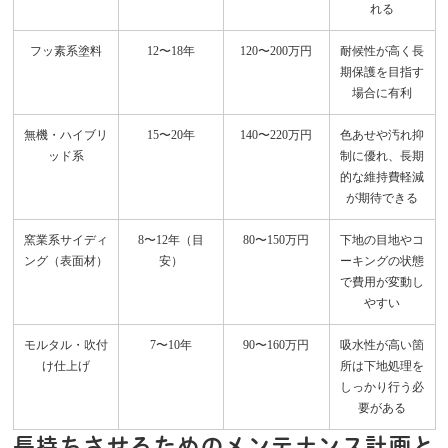
れる
フッ素系塗料
12〜18年
120〜200万円
耐候性が高く長
期保護を目指す
場合に有利
無機・ハイブリ
15〜20年
140〜220万円
色あせや汚れ抑
ッド系
制に優れ、長期
的な維持費軽減
が期待できる
窯業系サイディ
8〜12年（目
80〜150万円
下地の目地やコ
ング（表面材）
安）
ーキングの状態
で費用が変動し
やすい
モルタル・吹付
7〜10年
90〜160万円
吸水性が高い箇
け仕上げ
所は下地処理を
しっかり行う必
要がある
長持ちさせるためのメンテナンス計画と