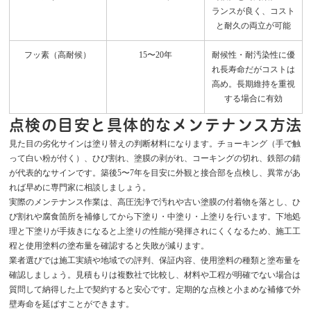
ランスが良く、コスト
と耐久の両立が可能
フッ素（高耐候）
15〜20年
耐候性・耐汚染性に優
れ長寿命だがコストは
高め。長期維持を重視
する場合に有効
点検の目安と具体的なメンテナンス方法
見た目の劣化サインは塗り替えの判断材料になります。チョーキング（手で触
って白い粉が付く）、ひび割れ、塗膜の剥がれ、コーキングの切れ、鉄部の錆
が代表的なサインです。築後5〜7年を目安に外観と接合部を点検し、異常があ
れば早めに専門家に相談しましょう。
実際のメンテナンス作業は、高圧洗浄で汚れや古い塗膜の付着物を落とし、ひ
び割れや腐食箇所を補修してから下塗り・中塗り・上塗りを行います。下地処
理と下塗りが手抜きになると上塗りの性能が発揮されにくくなるため、施工工
程と使用塗料の塗布量を確認すると失敗が減ります。
業者選びでは施工実績や地域での評判、保証内容、使用塗料の種類と塗布量を
確認しましょう。見積もりは複数社で比較し、材料や工程が明確でない場合は
質問して納得した上で契約すると安心です。定期的な点検と小まめな補修で外
壁寿命を延ばすことができます。