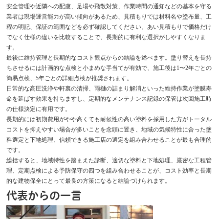
安全管理や近隣への配慮、足場や飛散対策、作業時間の通知などの基本を守る
業者は現場運営能力が高い傾向があるため、見積もりでは材料名や塗布量、工
程の明記、保証の範囲などを必ず確認してください。あい見積もりで価格だけ
でなく仕様の違いを比較することで、長期的に有利な選択がしやすくなりま
す。
最後に維持管理と長期的なコスト観点からの結論を述べます。塗り替えを長持
ちさせるには計画的な点検と小まめな手当てが有効で、施工後は1〜2年ごとの
簡易点検、5年ごとの詳細点検が推奨されます。
日常的な高圧洗浄や軒裏の清掃、雨樋の詰まり解消といった維持作業が塗膜寿
命を延ばす効果を持ちますし、定期的なメンテナンス記録の保管は次回施工時
の仕様決定に有用です。
長期的には初期費用がやや高くても耐候性の高い塗料を採用した方がトータル
コストを抑えやすい場合が多いことを念頭に置き、地域の気候特性に合った塗
料選定と下地処理、信頼できる施工店の選定を組み合わせることが最も合理的
です。
総括すると、地域特性を踏まえた診断、適切な塗料と下地処理、厳密な工程管
理、定期点検による予防保守の四つを組み合わせることが、コスト効率と長期
的な建物保全にとって最良の方策になると結論づけられます。
代表からの一言