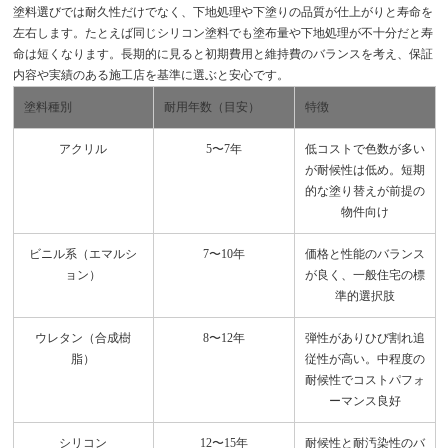
塗料選びでは耐久性だけでなく、下地処理や下塗りの品質が仕上がりと寿命を
左右します。たとえば同じシリコン塗料でも塗布量や下地処理が不十分だと寿
命は短くなります。長期的に見ると初期費用と維持費のバランスを考え、保証
内容や実績のある施工店を基準に選ぶと安心です。
塗料種別
耐用年数（目安）
特徴
アクリル
5〜7年
低コストで色数が多い
が耐候性は低め。短期
的な塗り替えが前提の
物件向け
ビニル系（エマルシ
7〜10年
価格と性能のバランス
ョン）
が良く、一般住宅の標
準的選択肢
ウレタン（合成樹
8〜12年
弾性がありひび割れ追
脂）
従性が高い。中程度の
耐候性でコストパフォ
ーマンス良好
シリコン
12〜15年
耐候性と耐汚染性のバ