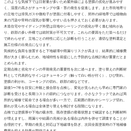
このような気候下では日射量が多いため紫外線による塗膜の劣化が進みやす
く、湿度の高さがチョーキングや藻・苔の発生を促進します。また市街地寄り
の立地では排気ガスや微粒子が塗面に付着しやすく、郊外の緑地帯では植物由
来の汚染や常時の湿気が影響しやすい点を押さえておく必要があります。
木造住宅やサイディング外壁は目地やシーリングの劣化が早く進む傾向があ
り、鉄部の多い外構では錆対策が不可欠です。これらの要因をただ並べるだけ
で終わらせず、立地ごとの特性に応じた診断を行うことが、適切な塗料選定と
施工仕様の出発点になります。
気候的な負荷を放置すると下地破壊や雨漏りリスクが高まり、結果的に補修費
用が大きく膨らむため、地域特性を前提にした予防的な点検計画が重要だとま
とめられます。
定期点検と劣化サインの早期発見の重要性を次に述べます。塗り替えの判断材
料として代表的なサインはチョーキング（触って白い粉が付く）、ひび割れ、
塗膜の剥がれ、コーキングの切れ、鉄部の錆などです。
築後5〜7年を目安に外観と接合部を点検し、変化が見られたら早めに専門家の
診断を受けると長期コストの節約につながります。小さなクラックであれば局
所的な補修で延命できる場合が多い一方で、広範囲の割れやシーリング切れ、
膨れが見られる場合は全体塗り替えを検討する段階になります。
点検では塗膜厚や下地の吸水性、既存塗膜の密着状態まで確認すると判断材料
が増えますし、雨漏りや結露の兆候がある場合は内外を併せて調査することが
合理的です。早期の発見と対応は下地破壊を防ぎ、次回全面塗装時の下地補修
費用を抑える効果が期待できます。