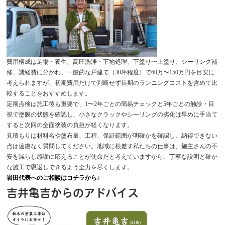
費用構成は足場・養生、高圧洗浄・下地処理、下塗り〜上塗り、シーリング補
修、諸経費に分かれ、一般的な戸建て（30坪程度）で60万〜150万円を目安に
考えられますが、初期費用だけで判断せず長期のランニングコストを含めて比
較することをおすすめします。
定期点検は施工後も重要で、1〜2年ごとの簡易チェックと5年ごとの触診・目
視で塗膜の状態を確認し、小さなクラックやシーリングの劣化は早めに手当て
すると次回の全面塗装の負担が軽くなります。
見積もりは材料名や塗布量、工程、保証範囲が明確かを確認し、納得できない
点は遠慮なく質問してください。地域に根差す私たちの仕事は、施主さんの不
安を減らし感謝に応えることが使命だと考えていますから、丁寧な説明と確か
な施工で恩返しできるよう全力を尽くします。
岩田代表へのご相談はコチラから♪
吉井亀吉からのアドバイス