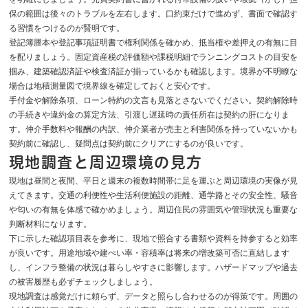
保の範囲は後々のトラブルを左右します。口約束だけで進めず、書面で確認す
る習慣をつけるのが賢明です。
登記簿謄本や登記事項証明書で権利関係を確かめ、抵当権や差押えの有無に目
を配りましょう。固定資産税の評価額や課税明細でランニングコストの目安を
掴み、建築確認済証や検査済証が揃っているかも確認します。境界が不明瞭な
場合は地積測量図で境界線を確定しておくと安心です。
手付金や解除条項、ローン特約の文言も見落とさないでください。契約解除時
の手続きや違約金の算定方法、引渡し遅延時の責任所在は契約の肝になりま
す。仲介手数料や報酬の内訳、仲介業者が売主と利害関係を持っていないかも
契約前に確認し、疑問点は契約前にクリアにするのが良いです。
現地調査と周辺環境の見方
現地は昼間と夜間、平日と週末の複数時間帯に足を運ぶと周辺環境の実像が見
えてきます。交通の利便性や生活利便施設の距離、通学路とその安全性、騒音
や匂いの有無を体感で確かめましょう。周辺住民の雰囲気や管理状況も重要な
判断材料になります。
下に示した確認項目表を参考に、現地で照合する書類や資料を持参すると効率
が良いです。用途地域や建ぺい率・容積率は将来の増改築可否に直結します
し、インフラ整備の状況は暮らしやすさに影響します。ハザードマップや過去
の被害履歴も必ずチェックしましょう。
現地調査は感覚だけに頼らず、データと照らし合わせるのが得策です。周囲の