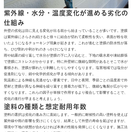
紫外線・水分・温度変化が進める劣化の
仕組み
外壁の劣化は目に見える変化が出る前から始まっていることが多いです。塗膜
は紫外線にさらされ続けると徐々に結合が切れて柔軟性を失い、表面が粉を吹
いたようになるチョーキング現象が起きます。これが進むと塗膜の防水性が落
ち、ひび割れや剥がれのきっかけになります。
雨や結露の繰り返しで水分が塗膜の下に入り込むと、下地の吸水差や凍結膨張
で塗膜にストレスがかかります。特に外壁材に微細な隙間があるとそこで水が
蓄積され、塗膜が膨れたり剥離したりしやすくなります。塩害地域では塩分が
促進剤になり、錆や化学的劣化が早まる傾向があります。
気温差による伸縮も見逃せない要素です。日中と夜間、季節ごとの温度差で外
壁材と塗膜が異なる伸縮を繰り返すと接着力が低下し、微細な亀裂が広がりや
すくなります。これらの因子が単独で作用するより複合して影響することで、
劣化の進行が早まると考えましょう。
塗料の種類と想定耐用年数
塗料の選択は劣化の進み方に直結します。一般的に耐候性の高い塗料を使えば
紫外線や雨の影響を受けにくくなり、結果として外壁の寿命を延ばせますが、
環境や下地の状態が合わなければ本来の性能を発揮しにくくなります。施工法