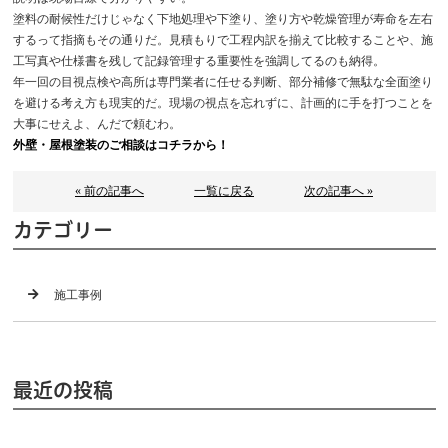
塗料の耐候性だけじゃなく下地処理や下塗り、塗り方や乾燥管理が寿命を左右
するって指摘もその通りだ。見積もりで工程内訳を揃えて比較することや、施
工写真や仕様書を残して記録管理する重要性を強調してるのも納得。
年一回の目視点検や高所は専門業者に任せる判断、部分補修で無駄な全面塗り
を避ける考え方も現実的だ。現場の視点を忘れずに、計画的に手を打つことを
大事にせえよ、んだで頼むわ。
外壁・屋根塗装のご相談はコチラから！
« 前の記事へ
一覧に戻る
次の記事へ »
カテゴリー
施工事例
最近の投稿