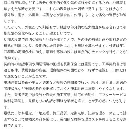
特に海岸地域などでは塩分が化学的劣化や錆の進行を促進するため、地域差を
踏まえた診断が必要です。これらの現象は単一因子で発生することは少なく、
紫外線、雨水、温度差、塩害などが複合的に作用することで劣化の進行が加速
します。
したがって、外観だけで判断せず、触診や部分的な拡大検査を組み合わせて初
期段階の変化を捉えることが望ましいです。
初期の段階で適切な観察と記録を残すことで、その後の補修計画や塗料選定の
根拠が明瞭になり、長期的な維持管理における無駄を減らせます。検査は年1
回程度の定期点検に加え、豪雨や寒波の後には重点的なチェックを行うことが
有効です。
契約時の確認事項や周辺環境の把握も長期保全には重要です。工事契約書は引
渡し条件、費用負担の所在、瑕疵担保の範囲などを一行ずつ確認し、口頭だけ
で進めないことが安全です。
現地調査は昼夜や平日と週末など複数の時間帯で行い、騒音、通行量、周辺の
管理状況など実際の条件を把握しておくと施工計画に反映しやすくなります。
また、業者選定では免許や過去の施工実績、対応の透明性、アフターサービス
体制を確認し、見積もりの内訳が明確な業者を選ぶことが安心感につながりま
す。
最後に、塗料選定、下地処理、施工品質、定期点検、記録管理を一体として計
画することで建物の寿命を延ばし、長期的な維持管理コストを抑えることが期
待できます。