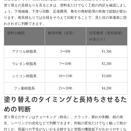
塗り替えの見積もりを見るときは、塗料名だけでなく工程の内訳を確認しまし
ょう。下地補修、下塗り回数、足場費用、養生や廃材処理の有無で総額が変わ
ります。相見積もりでは仕様をそろえて比較することで、見た目の単価差に惑
わされずに判断できます。
塗料の種類
耐用年数（目安）
目安費用（塗布面積1
m²あたり）
アクリル樹脂系
5〜8年
¥1,500
ウレタン樹脂系
7〜10年
¥2,200
シリコン樹脂系
10〜15年
¥3,000
フッ素樹脂系
15〜20年
¥4,200
塗り替えのタイミングと長持ちさせるた
めの判断
塗り替えのサインはチョーキング（粉化）、クラック、膨れや剥離、錆の発
生、シーリングの劣化などで判断できます。外観の変化だけでなく触って粉が
付くか、雨漏りの予兆がないかを点検すると塗膜の機能低下がわかりやすくな