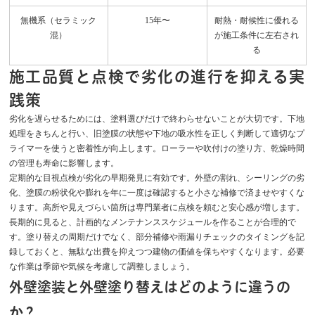
無機系（セラミック
15年〜
耐熱・耐候性に優れる
混）
が施工条件に左右され
る
施工品質と点検で劣化の進行を抑える実
践策
劣化を遅らせるためには、塗料選びだけで終わらせないことが大切です。下地
処理をきちんと行い、旧塗膜の状態や下地の吸水性を正しく判断して適切なプ
ライマーを使うと密着性が向上します。ローラーや吹付けの塗り方、乾燥時間
の管理も寿命に影響します。
定期的な目視点検が劣化の早期発見に有効です。外壁の割れ、シーリングの劣
化、塗膜の粉状化や膨れを年に一度は確認すると小さな補修で済ませやすくな
ります。高所や見えづらい箇所は専門業者に点検を頼むと安心感が増します。
長期的に見ると、計画的なメンテナンススケジュールを作ることが合理的で
す。塗り替えの周期だけでなく、部分補修や雨漏りチェックのタイミングを記
録しておくと、無駄な出費を抑えつつ建物の価値を保ちやすくなります。必要
な作業は季節や気候を考慮して調整しましょう。
外壁塗装と外壁塗り替えはどのように違うの
か？