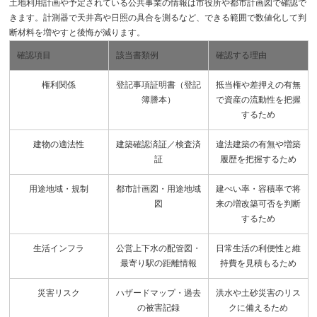
土地利用計画や予定されている公共事業の情報は市役所や都市計画図で確認で
きます。計測器で天井高や日照の具合を測るなど、できる範囲で数値化して判
断材料を増やすと後悔が減ります。
確認項目
該当書類例
確認する理由
権利関係
登記事項証明書（登記
抵当権や差押えの有無
簿謄本）
で資産の流動性を把握
するため
建物の適法性
建築確認済証／検査済
違法建築の有無や増築
証
履歴を把握するため
用途地域・規制
都市計画図・用途地域
建ぺい率・容積率で将
図
来の増改築可否を判断
するため
生活インフラ
公営上下水の配管図・
日常生活の利便性と維
最寄り駅の距離情報
持費を見積もるため
災害リスク
ハザードマップ・過去
洪水や土砂災害のリス
の被害記録
クに備えるため