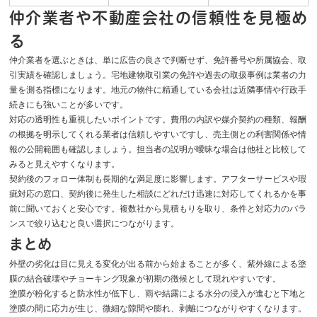
仲介業者や不動産会社の信頼性を見極め
る
仲介業者を選ぶときは、単に広告の良さで判断せず、免許番号や所属協会、取
引実績を確認しましょう。宅地建物取引業の免許や過去の取扱事例は業者の力
量を測る指標になります。地元の物件に精通している会社は近隣事情や行政手
続きにも強いことが多いです。
対応の透明性も重視したいポイントです。費用の内訳や媒介契約の種類、報酬
の根拠を明示してくれる業者は信頼しやすいですし、売主側との利害関係や情
報の公開範囲も確認しましょう。担当者の説明が曖昧な場合は他社と比較して
みると見えやすくなります。
契約後のフォロー体制も長期的な満足度に影響します。アフターサービスや瑕
疵対応の窓口、契約後に発生した相談にどれだけ迅速に対応してくれるかを事
前に聞いておくと安心です。複数社から見積もりを取り、条件と対応力のバラ
ンスで絞り込むと良い選択につながります。
まとめ
外壁の劣化は目に見える変化が出る前から始まることが多く、紫外線による塗
膜の結合破壊やチョーキング現象が初期の徴候として現れやすいです。
塗膜が粉化すると防水性が低下し、雨や結露による水分の浸入が進むと下地と
塗膜の間に応力が生じ、微細な隙間や膨れ、剥離につながりやすくなります。