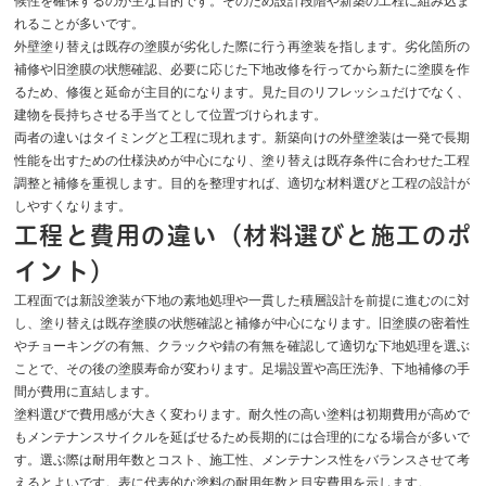
候性を確保するのが主な目的です。そのため設計段階や新築の工程に組み込ま
れることが多いです。
外壁塗り替えは既存の塗膜が劣化した際に行う再塗装を指します。劣化箇所の
補修や旧塗膜の状態確認、必要に応じた下地改修を行ってから新たに塗膜を作
るため、修復と延命が主目的になります。見た目のリフレッシュだけでなく、
建物を長持ちさせる手当てとして位置づけられます。
両者の違いはタイミングと工程に現れます。新築向けの外壁塗装は一発で長期
性能を出すための仕様決めが中心になり、塗り替えは既存条件に合わせた工程
調整と補修を重視します。目的を整理すれば、適切な材料選びと工程の設計が
しやすくなります。
工程と費用の違い（材料選びと施工のポ
イント）
工程面では新設塗装が下地の素地処理や一貫した積層設計を前提に進むのに対
し、塗り替えは既存塗膜の状態確認と補修が中心になります。旧塗膜の密着性
やチョーキングの有無、クラックや錆の有無を確認して適切な下地処理を選ぶ
ことで、その後の塗膜寿命が変わります。足場設置や高圧洗浄、下地補修の手
間が費用に直結します。
塗料選びで費用感が大きく変わります。耐久性の高い塗料は初期費用が高めで
もメンテナンスサイクルを延ばせるため長期的には合理的になる場合が多いで
す。選ぶ際は耐用年数とコスト、施工性、メンテナンス性をバランスさせて考
えるとよいです。表に代表的な塗料の耐用年数と目安費用を示します。