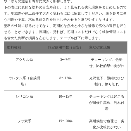
や下塗りの選定も寿命に大きく影響します。
下の表は代表的な塗料の目安寿命と、よく見られる劣化現象をまとめたもので
す。地域差や施工条件で大きく変わる点には留意してください。表を参考に使
う用途や予算、求める耐久性を照らし合わせると選びやすくなります。
塗料の性能に頼るだけでなく、定期的な点検と小さな補修で劣化の進行を遅ら
せることができます。長期的に見れば、初期コストだけでなく維持管理コスト
も含めた判断が損得を左右します。テーブルは下に示します。
塗料種別
想定耐用年数（目安）
主な劣化現象
アクリル系
5〜7年
チョーキング、色褪
せ、比較的早い剥がれ
ウレタン系（合成樹
8〜12年
光沢低下、微細なひび
脂）
割れ、擦り切れ
シリコン系
10〜15年
チョーキングは起こる
が耐候性高め、汚れ付
着
フッ素系
15〜20年
高耐候性で色褪せ・劣
化が比較的少ない