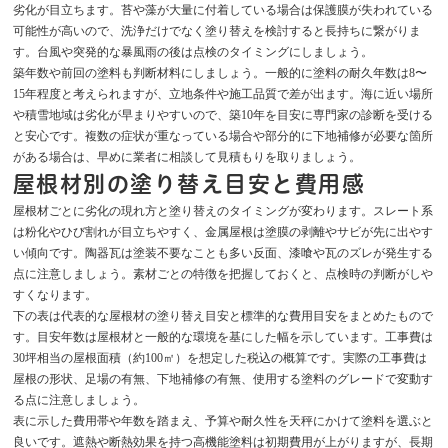
劣化が目立ちます。苔や藻が大量に付着している場合は保護膜が失われている
可能性が高いので、洗浄だけでなく塗り替えを検討すると長持ちに繋がりま
す。台風や突発的な暴風雨の後は点検のタイミングにしましょう。
築年数や前回の塗料も判断材料にしましょう。一般的に塗料の耐久年数は8〜
15年程度と考えられますが、立地条件や施工品質で差が出ます。海に近い場所
や積雪地域は劣化が早まりやすいので、築10年を目安に専門家の診断を受ける
と安心です。複数の症状が重なっている場合や部分的に下地補修が必要な箇所
がある場合は、早めに業者に相談して見積もりを取りましょう。
屋根材別の塗り替え目安と費用感
屋根材ごとに劣化の現れ方と塗り替えのタイミングが変わります。スレート系
は粉化やひび割れが目立ちやすく、金属屋根は塗膜の剥離やサビが先に出やす
い傾向です。陶器瓦は塗装不要なことも多い反面、漆喰や瓦のズレが発生する
点に注意しましょう。素材ごとの特徴を把握しておくと、点検時の判断がしや
すくなります。
下の表は代表的な屋根材の塗り替え目安と標準的な費用目安をまとめたもので
す。目安年数は屋根材と一般的な環境を基にした幅を示しています。工事費は
30坪相当の屋根面積（約100㎡）を想定した税込の概算です。実際の工事費は
屋根の形状、足場の有無、下地補修の有無、使用する塗料のグレードで変動す
る点に注意しましょう。
表に示した費用帯や年数を踏まえ、予算や耐久性を天秤にかけて塗料を選ぶと
良いです。遮熱や断熱効果を持つ高機能塗料は初期費用が上がりますが、長期