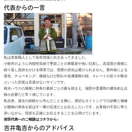
代表からの一言
私は塗装職人として長年現場と向き合ってきました。
小牧市のように内陸性気候で季節ごとの寒暖差や強い日差し、高湿度が屋根に
繰り返し負担をかける環境では、塗膜の劣化は避けられません。紫外線による
退色、チョーキング、微細なひび割れや金属屋根の錆、スレートの反りや吸水
といった症状は見逃せないサインです。
積水ハウスの屋根に特有の素材ごとの癖を踏まえ、端部や貫通部の優先的な点
検が必要だと常々感じています。
私自身、過去の経験から学んだことを胸に、適切なタイミングでの診断と補修
が建物の寿命を延ばす一番の近道だとお伝えしたいです。お客様の不安に寄り
添いながら、現状を正確にお伝えすることを心掛けています。
岩田代表へのご相談はコチラから♪
吉井亀吉からのアドバイス