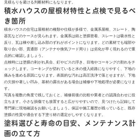
見積もりを避ける判断材料にもなります。
積水ハウスの屋根材特性と点検で見るべ
き箇所
積水ハウスの住宅は屋根材の種類や仕様が多様で、金属系屋根、スレート、陶
器瓦などのケースが見られます。金属系は錆と塗膜密着、スレートは吸水性と
反り、瓦は棟や差し込み部のずれがポイントになります。どの素材でも端部や
取り合い部、貫通部（アンテナや換気フード周り）は劣化が早く現れるので重
点的に確認しましょう。
点検時には塗膜の剥がれ具合、釘やビスの浮き、目地やコーキングの割れをチ
ェックします。コーキングが切れていると水の侵入経路になりやすく、下地の
痛みを進める原因になります。表面的な汚れは高圧洗浄で落とせますが、下地
の欠損や著しい凹み、基材の露出がある場合は補修や下地処理が必要になりま
す。
写真を複数の角度で残しておくと、補修前後の比較や業者との認識合わせに役
立ちます。小さな損傷でも放置すると広がりやすいので、見つけたら記録して
専門家に現地確認をお願いしましょう。保証や施工履歴が残っていると、既存
塗膜の性質や適合する下塗り材の選定がしやすくなります。
塗料選びと寿命の目安、メンテナンス計
画の立て方