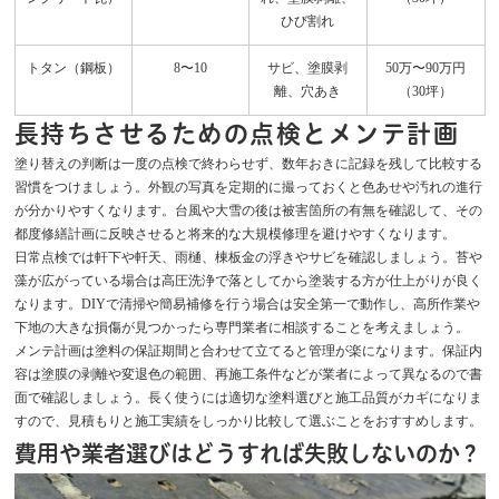
ひび割れ
トタン（鋼板）
8〜10
サビ、塗膜剥
50万〜90万円
離、穴あき
（30坪）
長持ちさせるための点検とメンテ計画
塗り替えの判断は一度の点検で終わらせず、数年おきに記録を残して比較する
習慣をつけましょう。外観の写真を定期的に撮っておくと色あせや汚れの進行
が分かりやすくなります。台風や大雪の後は被害箇所の有無を確認して、その
都度修繕計画に反映させると将来的な大規模修理を避けやすくなります。
日常点検では軒下や軒天、雨樋、棟板金の浮きやサビを確認しましょう。苔や
藻が広がっている場合は高圧洗浄で落としてから塗装する方が仕上がりが良く
なります。DIYで清掃や簡易補修を行う場合は安全第一で動作し、高所作業や
下地の大きな損傷が見つかったら専門業者に相談することを考えましょう。
メンテ計画は塗料の保証期間と合わせて立てると管理が楽になります。保証内
容は塗膜の剥離や変退色の範囲、再施工条件などが業者によって異なるので書
面で確認しましょう。長く使うには適切な塗料選びと施工品質がカギになりま
すので、見積もりと施工実績をしっかり比較して選ぶことをおすすめします。
費用や業者選びはどうすれば失敗しないのか？