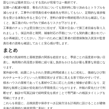
題なければ最終支払いとする流れが現場では一般的です。
近隣への配慮や騒音、養生の方法についても契約時に取り決めるとトラブルを
減らせます。工事中の管理責任者や連絡先を明示してもらい、定期的な進捗報
告を受ける体制を作ると安心です。塗料の保管や廃材処理の方法も確認してお
くと、施工後の匂いや汚れで揉めるリスクが下がります。
工事後のチェックは受注側だけに任せず、写真や立会いで第三者目線を取り入
れましょう。保証内容と期間、補修対応の手順についても契約書に書かれてい
るか再確認してください。万が一のために施工業者の賠償保険加入状況や監督
責任者の資格も確認しておくと安心感が増します。
まとめ
小牧市の気候特性と屋根塗膜の関係を総括すると、季節ごとの温度差や強い日
差し、梅雨期の高湿度が屋根に繰り返し負担をかける点が最も重要な前提にな
ります。
紫外線や雨、結露にさらされた塗膜は時間経過とともに劣化し、微細なひび割
れやチョーキングといった初期症状がまず目に見える形で現れやすいです。
積水ハウスの屋根であっても素材や工法に応じた点検と補修が必要になり、定
期的な観察と記録が劣化進行の早期発見につながります。外観の変化だけで判
断せず、触診や写真記録で経時変化を残すことで専門家への相談タイミングを
明確にできます。
これらを前提に、点検頻度や保存すべき記録方法を計画的に設けることが建物
全体の長期的な維持管理に直結します。