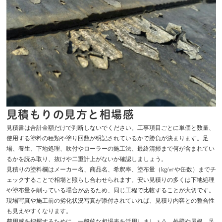
見積もりの見方と相場感
見積書は合計金額だけで判断しないでください。工事項目ごとに単価と数量、
使用する塗料の種類や塗り回数が明記されているかで勝負が決まります。足
場、養生、下地処理、吹付やローラーの施工法、最終清掃まで何が含まれてい
るかを読み取り、抜けや二重計上がないか確認しましょう。
見積りの塗料欄はメーカー名、商品名、希釈率、塗布量（kg/㎡や缶数）までチ
ェックすることで相場と照らし合わせられます。安い見積りの多くは下地処理
や塗布量を削っている場合があるため、同じ工程で比較することが大切です。
現場写真や施工前の劣化状況写真が添付されていれば、見積り内容との整合性
も見えやすくなります。
費用感を把握するために、一般的な相場表を活用しましょう。外壁や屋根、足