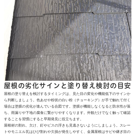
屋根の劣化サインと塗り替え検討の目安
屋根の塗り替えを検討するタイミングは、見た目の変化や機能低下のサインか
ら判断しましょう。色あせや粉状の白い粉（チョーキング）が手で触れて付く
場合は塗膜の劣化が進んでいる合図です。塗膜が機能しなくなると防水性が落
ち、雨漏りや下地の腐食に繋がりやすくなります。外観だけでなく触って確認
することを習慣にすると早期発見に役立ちます。
屋根材の割れ、欠け、釘やビスの浮きも見逃さないようにしましょう。スレー
トやモニエル瓦はひび割れや欠損が発生しやすく、金属屋根はサビや継ぎ目の