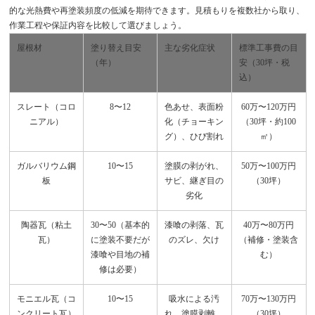
的な光熱費や再塗装頻度の低減を期待できます。見積もりを複数社から取り、
作業工程や保証内容を比較して選びましょう。
屋根材
塗り替え目安
主な劣化症状
標準工事費の目
（年）
安（30坪・税
込）
スレート（コロ
8〜12
色あせ、表面粉
60万〜120万円
ニアル）
化（チョーキン
（30坪・約100
グ）、ひび割れ
㎡）
ガルバリウム鋼
10〜15
塗膜の剥がれ、
50万〜100万円
板
サビ、継ぎ目の
（30坪）
劣化
陶器瓦（粘土
30〜50（基本的
漆喰の剥落、瓦
40万〜80万円
瓦）
に塗装不要だが
のズレ、欠け
（補修・塗装含
漆喰や目地の補
む）
修は必要）
モニエル瓦（コ
10〜15
吸水による汚
70万〜130万円
ンクリート瓦）
れ、塗膜剥離、
（30坪）