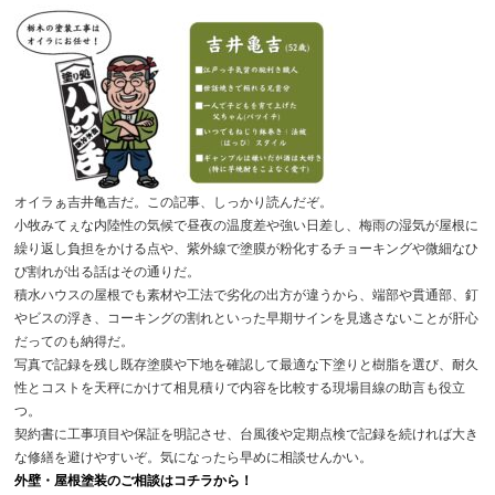
オイラぁ吉井亀吉だ。この記事、しっかり読んだぞ。
小牧みてぇな内陸性の気候で昼夜の温度差や強い日差し、梅雨の湿気が屋根に
繰り返し負担をかける点や、紫外線で塗膜が粉化するチョーキングや微細なひ
び割れが出る話はその通りだ。
積水ハウスの屋根でも素材や工法で劣化の出方が違うから、端部や貫通部、釘
やビスの浮き、コーキングの割れといった早期サインを見逃さないことが肝心
だってのも納得だ。
写真で記録を残し既存塗膜や下地を確認して最適な下塗りと樹脂を選び、耐久
性とコストを天秤にかけて相見積りで内容を比較する現場目線の助言も役立
つ。
契約書に工事項目や保証を明記させ、台風後や定期点検で記録を続ければ大き
な修繕を避けやすいぞ。気になったら早めに相談せんかい。
外壁・屋根塗装のご相談はコチラから！