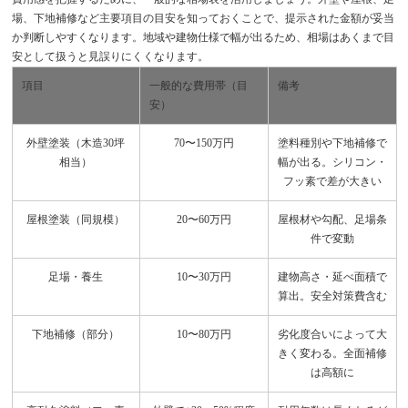
場、下地補修など主要項目の目安を知っておくことで、提示された金額が妥当
か判断しやすくなります。地域や建物仕様で幅が出るため、相場はあくまで目
安として扱うと見誤りにくくなります。
項目
一般的な費用帯（目
備考
安）
外壁塗装（木造30坪
70〜150万円
塗料種別や下地補修で
相当）
幅が出る。シリコン・
フッ素で差が大きい
屋根塗装（同規模）
20〜60万円
屋根材や勾配、足場条
件で変動
足場・養生
10〜30万円
建物高さ・延べ面積で
算出。安全対策費含む
下地補修（部分）
10〜80万円
劣化度合いによって大
きく変わる。全面補修
は高額に