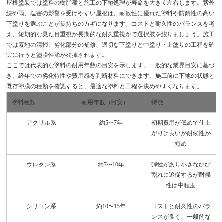
屋根塗装では塗料の樹脂種と施工の下地処理が寿命を大きく左右します。紫外
線や雨、塩害の影響を受けやすい屋根は、耐候性に優れた塗料や防錆性の高い
下塗りを選ぶことが長持ちのカギになります。コストと耐久性のバランスを考
え、短期的な見た目重視か長期的な耐久重視かで選択肢を絞りましょう。施工
では素地の清掃、劣化部分の補修、適切な下塗りと中塗り・上塗りの工程を確
実に行うと塗膜性能が発揮されます。
ここでは代表的な塗料の耐用年数の目安を示します。一般的な業界目安に基づ
き、経年での劣化特性や費用感を判断材料にできます。施工前に下地の状態と
既存塗膜の種類を確認すると、最適な塗料と工程を決めやすくなります。
塗料種類
耐用年数（目安）
特徴
アクリル系
約5〜7年
初期費用が低めで仕上
がりは良いが耐候性が
短め
ウレタン系
約7〜10年
弾性があり小さなひび
割れに追従するが耐候
性は中程度
シリコン系
約10〜15年
コストと耐久性のバラ
ンスが良く、一般的な