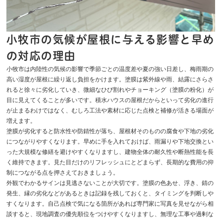
小牧市の気候が屋根に与える影響と早め
の対応の理由
小牧市は内陸性の気候の影響で季節ごとの温度差や夏の強い日差し、梅雨期の
高い湿度が屋根に繰り返し負担をかけます。塗膜は紫外線や雨、結露にさらさ
れると徐々に劣化していき、微細なひび割れやチョーキング（塗膜の粉化）が
目に見えてくることが多いです。積水ハウスの屋根だからといって劣化の進行
が止まるわけではなく、むしろ工法や素材に応じた点検と補修が活きる場面が
増えます。
塗膜が劣化すると防水性や防錆性が落ち、屋根材そのものの腐食や下地の劣化
につながりやすくなります。早めに手を入れておけば、雨漏りや下地交換とい
った大規模な修繕を避けやすくなりますし、建物全体の耐久性や断熱性能を長
く維持できます。見た目だけのリフレッシュにとどまらず、長期的な費用の抑
制につながる点を押さえておきましょう。
外観でわかるサインは見逃さないことが大切です。塗膜の色あせ、浮き、錆の
発生、縁の劣化などがあるときは記録を残しておくと、タイミングを判断しや
すくなります。自己点検で気になる箇所があれば専門家に写真を見せながら相
談すると、現地調査の優先順位をつけやすくなりますし、無理な工事や過剰な