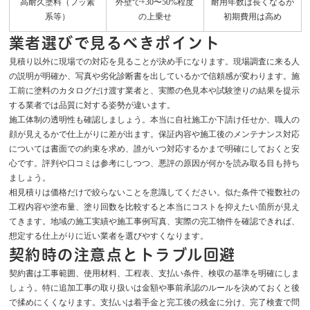
高耐久塗料（フッ素
外壁で+30〜50%程度
耐用年数は長くなるが
系等）
の上乗せ
初期費用は高め
業者選びで見るべきポイント
見積り以外に現場での対応を見ることが決め手になります。現場調査に来る人
の説明が明確か、写真や劣化診断書を出しているかで信頼感が変わります。施
工前に塗料のカタログだけ渡す業者と、実際の色見本や試験塗りの結果を提示
する業者では品質に対する姿勢が違います。
施工体制の透明性も確認しましょう。本当に自社施工か下請け任せか、職人の
顔が見えるかで仕上がりに差が出ます。保証内容や施工後のメンテナンス対応
については書面での約束を求め、誰がいつ対応するかまで明確にしておくと安
心です。評判や口コミは参考にしつつ、悪評の原因が何かを読み取る目も持ち
ましょう。
相見積りは価格だけで絞らないことを意識してください。似た条件で複数社の
工程内容や塗布量、塗り回数を比較すると本当にコストを抑えたい箇所が見え
てきます。地域の施工実績や施工事例写真、実際の完工物件を確認できれば、
想定する仕上がりに近い業者を選びやすくなります。
契約時の注意点とトラブル回避
契約書は工事範囲、使用材料、工程表、支払い条件、検収の基準を明確にしま
しょう。特に追加工事の取り扱いは金額や事前承認のルールを決めておくと後
で揉めにくくなります。支払いは着手金と完工後の残金に分け、完了検査で問