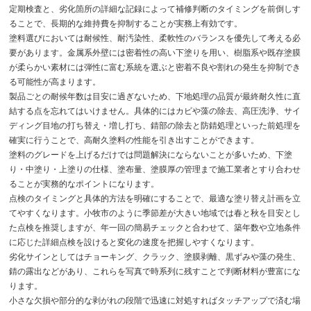
定期検査と、劣化箇所の詳細な記録によって補修判断のタイミングを前倒しす
ることで、長期的な維持費を抑制することが実務上有効です。
塗料選びにおいては耐候性、耐汚染性、柔軟性のバランスを優先して考える必
要があります。金属系外壁には密着性の高い下塗りを用い、樹脂系や既存塗膜
が柔らかい素材には弾性に富む系統を選ぶと密着不良や割れの発生を抑制でき
る可能性が高まります。
製品ごとの耐候年数は目安に過ぎないため、下地処理の品質が最終耐久性に直
結する点を忘れてはいけません。具体的にはカビや藻の除去、高圧洗浄、サイ
ディング目地の打ち替え・増し打ち、錆部の除去と防錆処理といった前処理を
確実に行うことで、高耐久塗料の性能を引き出すことができます。
塗料のグレードを上げるだけでは問題解決にならないことが多いため、下塗
り・中塗り・上塗りの仕様、塗布量、塗膜厚の管理まで施工業者とすり合わせ
ることが実務的なポイントになります。
点検のタイミングと具体的方法を明確にすることで、最適な塗り替え計画を立
てやすくなります。小牧市のように季節差が大きい地域では春と秋を目安とし
た点検を推奨しますが、年一回の簡易チェックと合わせて、築年数や立地条件
に応じた詳細点検を設けると変化の速度を把握しやすくなります。
劣化サインとしてはチョーキング、クラック、塗膜剥離、黒ずみや藻の発生、
錆の露出などがあり、これらを写真で時系列に残すことで判断材料が豊富にな
ります。
小さな欠損や部分的な剥がれの段階で迅速に対処すればタッチアップで済む場