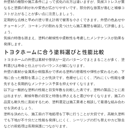
外壁材の種類や施工条件によって劣化の出方は違いますが、気候ストレスが重
なると塗膜の剥がれや変色が広がりやすいです。部分的な放置が進むと補修コ
ストが上がることが多い点に注意しましょう。
定期的な点検と早めの塗り替え計画で被害を小さくできます。外壁の色あせや
チョーキング、コーキングの割れを見つけたら施工履歴を確認して評価しまし
ょう。
気候の特徴を踏まえ、塗料の耐候性や柔軟性を考慮したメンテナンスが効果を
発揮します。
トヨタホームに合う塗料選びと性能比較
トヨタホームの外壁は素材や形状が一定のパターンでまとまることが多く、塗
料選びは寿命と仕上がりのバランスが鍵になります。
外壁の素材が金属系か樹脂系かで求める塗料の密着性や弾性が変わるため、下
地に合った種類を選ぶことが先決です。色褪せしにくく、汚れにくい性能を優
先すると長期的なメンテナンス予算を抑えやすくなります。
以下は一般的な塗料の性能と目安年数を比較した表です。塗料の製品ごとに差
は出ますが、耐候年数の目安と特徴を押さえると選びやすくなります。施工の
品質も耐久性に直結するため、塗料選定は施工業者と相談して最適な組み合わ
せを決めましょう。
塗料を決めたら、施工前の下地処理を丁寧に行うことが大切です。高耐久塗料
でも下地が不十分だと性能を発揮しにくく、シーリングの打ち替えやカビ除去
などの前処理は長期保護につながります。