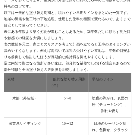
持ちのコツです。
以下は一般的な塗り替え周期と、現れやすい早期サインをまとめた一覧です。
地域の気候や施工時の下地処理、使用した塗料の種類で変わるので、あくまで
目安として使ってください。
表にある年数より早く劣化が進むこともあるため、築年数だけに頼らず見た目
や触感での確認を大切にしましょう。
表の数値を元に、家ごとのリスクを考えて計画を立てると工事のタイミングが
決めやすくなります。例えば海沿いで塩害の受けやすい立地は、年数の目安よ
りも前倒しで検討したほうが長期的な維持費を抑えやすくなります。
逆に内陸で影になる箇所が多い家は、部分的な補修でしのげる場合もあるので
部分補修と全面塗り替えの選択肢を比較しましょう。
素材
一般的な塗り替え周期
早期のサイン
（年）
木部（外装板）
5〜8
塗膜の剥がれ、表面の
粉（チョーキング）、
割れや反り
窯業系サイディング
10〜12
目地のシーリング切
れ、色褪せ、クラック