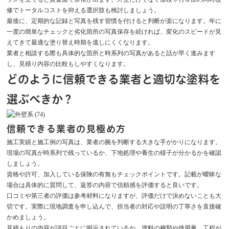
修でトータルコストを抑える選択肢も検討しましょう。
最後に、定期的な記録と写真を残す習慣を付けると判断が楽になります。年に
一度の簡単なチェックと劣化箇所の写真保存を続ければ、変化のスピードが見
えてきて最適な塗り替え時期を逃しにくくなります。
業者と相談する際も具体的な箇所と時系列の写真があると話が早く進みます
し、見積り内容の比較もしやすくなります。
どのように信頼できる業者と適切な塗料を
選ぶべきか？
信頼できる業者の見極め方
施工実績と施工例の写真は、業者の腕を判断する大きな手がかりになります。
現場の写真が時系列で残っているか、下地処理や養生の様子が分かるかを確認
しましょう。
資格や許可、加入している保険の有無もチェックポイントです。記載が曖昧な
場合は具体的に質問して、返答の内容で信頼感を評価すると良いです。
口コミや第三者の評価は参考材料になりますが、評価だけで決めないことも大
切です。実際に現地調査を申し込んで、担当者の対応や説明の丁寧さを直接確
かめましょう。
見積もりの内容が項目ごとに明示されているか、塗料の種類や使用量、工程が