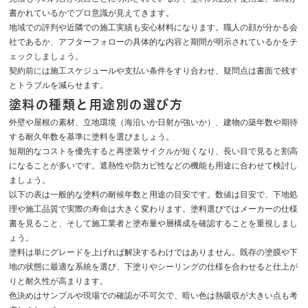
書かれているかでプロ意識が見えてきます。
地域での評判や近隣での施工実績も安心材料になります。職人の顔が分かる会
社であるか、アフターフォローの具体的な内容と期間が明示されているかをチ
ェックしましょう。
契約前には施工スケジュールや支払い条件をすり合わせ、疑問点は書面で残す
とトラブルを減らせます。
塗料の種類と用途別の選び方
外壁や屋根の素材、立地環境（海沿いか日射が強いか）、建物の築年数や期待
する耐久年数を基準に塗料を選びましょう。
短期的なコストを優先すると再塗装サイクルが短くなり、長い目で見ると割高
になることが多いです。遮熱性や防カビ性などの機能も用途に合わせて検討し
ましょう。
以下の表は一般的な塗料の耐候年数と用途の目安です。数値は目安で、下地処
理や施工品質で実際の寿命は大きく変わります。塗料選びではメーカーの仕様
書を見ること、そして施工業者と塗布量や層構成を確認することを重視しまし
ょう。
塗料は単にグレードを上げれば解決するわけではありません。既存の塗膜や下
地の状態に最適な系統を選び、下塗りやシーリングの仕様を合わせると仕上が
りと耐久性が高まります。
色決めはサンプルや現場での確認が不可欠で、暗い色は熱吸収が大きい点も考