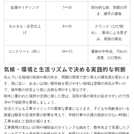
金属サイディング
7〜10
部分的な錆、塗膜の浮
き、継手の腐食
モルタル・左官仕上
8〜10
クラック（ひび割
げ
れ）、吸水による黒ず
み、表面の風化
コンクリート（RC）
10〜15
爆裂や中性化、汚れの
浸透、ひび割れ
気候・環境と生活リズムで決める実践的な判断
住んでいる地域の気候や家の向き、周囲の環境で塗り替えの優先度が変わりま
す。海に近い、あるいは強い紫外線を受けやすい地域は塗膜の劣化が早いの
で、築年数の目安より前に点検を増やすと安心です。
樹木に覆われた場所や北側に面した壁は、湿気や藻の発生が起きやすいので洗
浄や下地処理を重視しましょう。
生活リズムも工事タイミングの重要な要素になります。子どもや高齢者がいる
家庭は騒音や足場作業の影響を考えて、学校行事や介護の負担が少ない時期に
工事を組むと負担が減ります。
工事費用の支払い計画や補助金のタイミングも絡めて、数年先まで見通したプ
ランを立てると資金面で余裕が出ます。外壁だけでなく屋根や付帯部の同時改