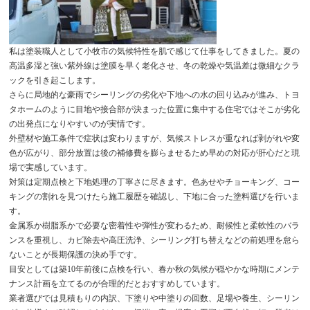
私は塗装職人として小牧市の気候特性を肌で感じて仕事をしてきました。夏の
高温多湿と強い紫外線は塗膜を早く老化させ、冬の乾燥や気温差は微細なクラ
ックを引き起こします。
さらに局地的な豪雨でシーリングの劣化や下地への水の回り込みが進み、トヨ
タホームのように目地や接合部が決まった位置に集中する住宅ではそこが劣化
の出発点になりやすいのが実情です。
外壁材や施工条件で症状は変わりますが、気候ストレスが重なれば剥がれや変
色が広がり、部分放置は後の補修費を膨らませるため早めの対応が肝心だと現
場で実感しています。
対策は定期点検と下地処理の丁寧さに尽きます。色あせやチョーキング、コー
キングの割れを見つけたら施工履歴を確認し、下地に合った塗料選びを行いま
す。
金属系か樹脂系かで必要な密着性や弾性が変わるため、耐候性と柔軟性のバラ
ンスを重視し、カビ除去や高圧洗浄、シーリング打ち替えなどの前処理を怠ら
ないことが長期保護の決め手です。
目安としては築10年前後に点検を行い、春か秋の気候が穏やかな時期にメンテ
ナンス計画を立てるのが合理的だとおすすめしています。
業者選びでは見積もりの内訳、下塗りや中塗りの回数、足場や養生、シーリン