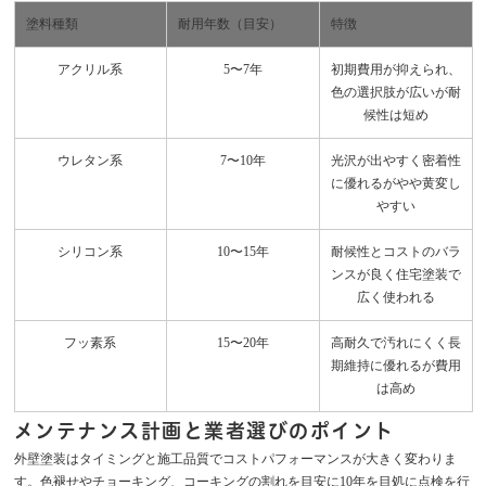
塗料種類
耐用年数（目安）
特徴
アクリル系
5〜7年
初期費用が抑えられ、
色の選択肢が広いが耐
候性は短め
ウレタン系
7〜10年
光沢が出やすく密着性
に優れるがやや黄変し
やすい
シリコン系
10〜15年
耐候性とコストのバラ
ンスが良く住宅塗装で
広く使われる
フッ素系
15〜20年
高耐久で汚れにくく長
期維持に優れるが費用
は高め
メンテナンス計画と業者選びのポイント
外壁塗装はタイミングと施工品質でコストパフォーマンスが大きく変わりま
す。色褪せやチョーキング、コーキングの割れを目安に10年を目処に点検を行