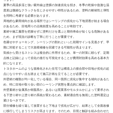
夏季の高温多湿と強い紫外線は塗膜の加速劣化を招き、冬季の乾燥や急激な温
度差は微細なクラックを生じさせやすい特性があるため、塗料の耐候性と弾性
を同時に考慮する必要があります。
局地的な豪雨傾向がある場所ではシーリングの劣化から下地浸透が始まる場合
があるため、目地周りの点検頻度を高めることが有効です。
素材や施工履歴を把握せずに塗料だけを選ぶと期待寿命が短くなる危険がある
ため、まず現況の診断を丁寧に行うことが重要です。
色褪せやチョーキング、シーリングの割れといった初期サインを見逃さず、早
期に対処することで大規模補修を回避できる可能性が高まります。
気候から受けるストレスは複合的に作用するため、単一の対策に頼らず、定期
点検と記録によって劣化の進行を可視化することが費用対効果を高める基本方
針になります。
トヨタホームのような規格化された住宅では構造上の接合部や目地が劣化の起
点になりやすい点を踏まえて施工計画を立てることが必要です。
外壁材の種類が均一化している場合、同一箇所に劣化が集中する傾向があるた
め、特に目地や取り合い部のシーリング状態を重点的に確認します。
外壁素材が金属系か樹脂系か、あるいは窯業系やモルタルかによって要求され
る下塗り材や上塗り材の系統が変わるため、素材適合性を無視した塗料選定は
避けるべきです。
部分補修を繰り返して放置すると下地まで劣化が広がり、結果として全面改修
に移行してしまうリスクが高まります。そのため、目視と触診を組み合わせた