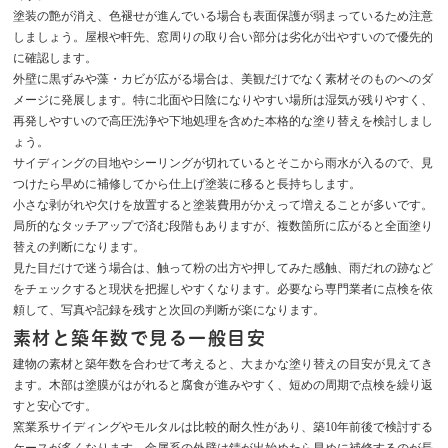
塗装の艶が消え、色褪せが進んでいる場合も表面保護が弱まっているため注意
しましょう。屋根や軒先、窓周りの取り合い部分は劣化が出やすいので優先的
に確認します。
外壁に黒ずみや藻・カビが広がる場合は、美観だけでなく素材そのものへのダ
メージに発展します。特に北面や日陰になりやすい場所は湿気が残りやすく、
再発しやすいので高圧洗浄や下地処理を含めた本格的な塗り替えを検討しまし
ょう。
サイディングの目地やシーリングが切れているとそこから雨水が入るので、見
つけたら早めに補修してから仕上げ塗装に移ると長持ちします。
小さな剥がれや欠けを放置すると塗装費用がかえって増えることが多いです。
局所的なタッチアップで済む段階もありますが、複数箇所に広がると全面塗り
替えの判断になります。
見た目だけで迷う場合は、触って粉の出方や押してみた感触、雨だれの跡など
をチェックすると現状を把握しやすくなります。必要なら専門業者に点検を依
頼して、写真や記録を残すと次回の判断が楽になります。
素材と築年数で見る一般目安
建物の素材と築年数を合わせて考えると、大まかな塗り替えの目安が見えてき
ます。木部は塗膜がはがれると腐食が進みやすく、短めの周期で点検を繰り返
すと安心です。
窯業系サイディングやモルタルは比較的耐久性があり、築10年前後で検討する
ケースが多くなります。金属系の外壁は錆が出始めたら早めに補修するのが長