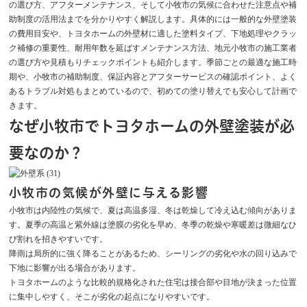
の選び方、アフターメンテナンス、そして小牧市の気候に合わせた注意点や補
助制度の活用法までを分かりやすく解説します。具体的には一般的な外壁塗装
の費用目安や、トヨタホームの外壁材に適した塗料タイプ、下地処理やクラッ
ク補修の重要性、耐用年数を延ばすメンテナンス方法、地元小牧市の施工業者
の選び方や見積もりチェックポイントも紹介します。季節ごとの最適な施工時
期や、小牧市の補助制度、保証内容とアフターサービスの確認ポイント、よく
あるトラブル対処もまとめているので、初めての塗り替えでも安心して計画で
きます。
なぜ小牧市でトヨタホームの外壁塗装が必
要なのか？
小牧市の気候が外壁に与える影響
小牧市は内陸性の気候で、夏は高温多湿、冬は乾燥して冷え込む傾向がありま
す。夏季の高温と紫外線は塗膜の劣化を早め、冬季の乾燥や寒暖差は微細なひ
び割れを招きやすいです。
降雨は局所的に強く降ることがあるため、シーリングの劣化や水の回り込みで
下地に影響が出る場合があります。
トヨタホームのような比較的規格化された住宅は接合部や目地が決まった位置
に集中しやすく、そこが劣化の起点になりやすいです。