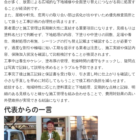
合が多く、放置による広域的な下地補修や全面塗り替えにつながる前に処置す
ることが経済的です。
また、屋根や軒先、窓周りの取り合い部は劣化が出やすいため優先検査箇所と
して扱うと工事計画の合理性が高まります。
業者選びと施工管理は長期耐久性に直結する重要項目になります。見積もりは
塗料名だけで判断せず、下地処理の内容、下塗りや中塗りの回数、足場や養
生、廃材処理の有無、シーリングの打ち替え記載まで確認することが必要で
す。過度な割引や極端に短い工期を提示する業者は注意し、施工実績や保証内
容、保険加入状況を確認して比較検討することが推奨されます。
工事中は養生やケレン、塗布厚の管理、乾燥時間の遵守をチェックし、疑問点
は写真で記録して説明を求めるとトラブルを予防できます。
工事完了後は施工記録と保証書を受け取り、引き渡し時に仕上がりを確認して
小さな手直しを早めに対応してもらうことで後工程の負担を減らせます。
総括すると、地域特性に応じた塗料選定と下地処理、定期的な点検と記録、明
細のある見積もりと確かな施工管理を組み合わせることで、費用対効果の高い
外壁維持が実現できる結論になります。
代表からの一言