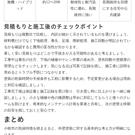
無機・ハイブリ
約12〜20年
耐候性と耐汚染
長期維持を目標
ッド
性に優れ、長期
にする住宅や公
維持に強い
共建築
見積もりと施工後のチェックポイント
見積もりは複数社で比較し、内訳が細かく示されているものを選びましょう。
材料費だけでなく下地処理、養生、足場、廃材処理、施工回数が明記されてい
るかを確認すると費用の妥当性が分かります。
著しく安い見積もりはどこかで手抜きが入る可能性があると考えましょう。
工事中は養生の仕方、下地の補修やケレン作業の進め方、塗布回数や塗膜厚の
管理などをチェックします。気になる点は写真で記録を残し、施工者に説明を
求めるとトラブル予防につながります。
塗装の乾燥時間や天候条件も工程に影響するため、予定変更がある場合は理由
と対応を確認しましょう。
工事完了後は保証書と施工記録を受け取り、引き渡し時に仕上がりを一緒に確
認しましょう。小さな補修や色の微調整は早めに対応してもらうと後々のクレ
ームを防げます。将来的なメンテナンス計画を業者と共有し、次の塗替え時期
の目安を残しておくと安心です。
まとめ
小牧市の気候特徴を踏まえると、外壁塗装に対する基本的な考え方が明確にな
ります。