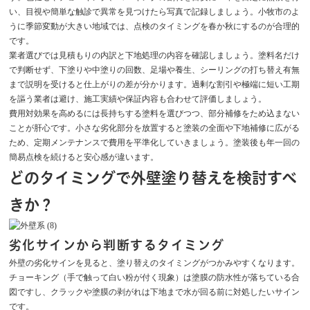
い、目視や簡単な触診で異常を見つけたら写真で記録しましょう。小牧市のよ
うに季節変動が大きい地域では、点検のタイミングを春か秋にするのが合理的
です。
業者選びでは見積もりの内訳と下地処理の内容を確認しましょう。塗料名だけ
で判断せず、下塗りや中塗りの回数、足場や養生、シーリングの打ち替え有無
まで説明を受けると仕上がりの差が分かります。過剰な割引や極端に短い工期
を謳う業者は避け、施工実績や保証内容も合わせて評価しましょう。
費用対効果を高めるには長持ちする塗料を選びつつ、部分補修をため込まない
ことが肝心です。小さな劣化部分を放置すると塗装の全面や下地補修に広がる
ため、定期メンテナンスで費用を平準化していきましょう。塗装後も年一回の
簡易点検を続けると安心感が違います。
どのタイミングで外壁塗り替えを検討すべ
きか？
劣化サインから判断するタイミング
外壁の劣化サインを見ると、塗り替えのタイミングがつかみやすくなります。
チョーキング（手で触って白い粉が付く現象）は塗膜の防水性が落ちている合
図ですし、クラックや塗膜の剥がれは下地まで水が回る前に対処したいサイン
です。