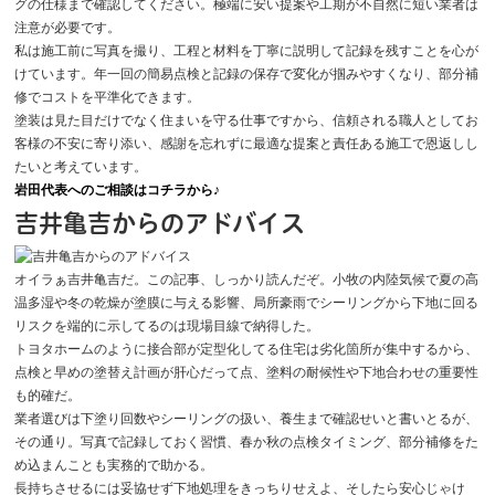
グの仕様まで確認してください。極端に安い提案や工期が不自然に短い業者は
注意が必要です。
私は施工前に写真を撮り、工程と材料を丁寧に説明して記録を残すことを心が
けています。年一回の簡易点検と記録の保存で変化が掴みやすくなり、部分補
修でコストを平準化できます。
塗装は見た目だけでなく住まいを守る仕事ですから、信頼される職人としてお
客様の不安に寄り添い、感謝を忘れずに最適な提案と責任ある施工で恩返しし
たいと考えています。
岩田代表へのご相談はコチラから♪
吉井亀吉からのアドバイス
オイラぁ吉井亀吉だ。この記事、しっかり読んだぞ。小牧の内陸気候で夏の高
温多湿や冬の乾燥が塗膜に与える影響、局所豪雨でシーリングから下地に回る
リスクを端的に示してるのは現場目線で納得した。
トヨタホームのように接合部が定型化してる住宅は劣化箇所が集中するから、
点検と早めの塗替え計画が肝心だって点、塗料の耐候性や下地合わせの重要性
も的確だ。
業者選びは下塗り回数やシーリングの扱い、養生まで確認せいと書いとるが、
その通り。写真で記録しておく習慣、春か秋の点検タイミング、部分補修をた
め込まんことも実務的で助かる。
長持ちさせるには妥協せず下地処理をきっちりせえよ、そしたら安心じゃけ