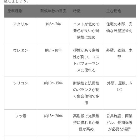
慮しましょう。
塗料種別
耐候年数の目安
特徴
主な用途
アクリル
約5〜7年
コストが低めで
住宅の木部、安
発色が良いが耐
価な外壁塗替え
候性は短め
ウレタン
約7〜10年
弾性があり密着
外壁、鉄部、木
性が良い。コス
部
トパフォーマン
スに優れる
シリコン
約10〜15年
耐候性と汎用性
外壁、屋根、A
のバランスが良
LC
く集合住宅で多
用
フッ素
約15〜20年
高耐候で光沢維
公共施設、商業
持に優れるが単
ビル、長期保護
価が高め
が必要な場所