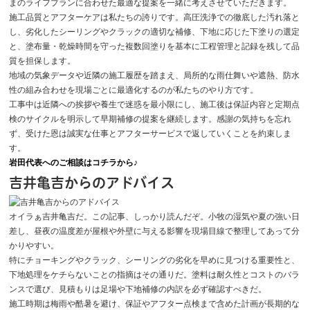
まのライフプランに合わせた最適な提案を一緒に考えさせていただきます。
施工品質とアフターケアは私たちの誇りです。高圧洗浄での徹底した汚れ落と
し、劣化したシーリングやクラックの適切な補修、下地に応じた下塗りの選定
と、塗布量・乾燥時間を守った複数回塗りを基本に工程管理と記録を残して品
質を担保します。
地域の気象データや近隣の施工履歴を踏まえ、局所的な雨仕舞いや遮熱、防水
性の組み合わせを現場ごとに最適化するのが私たちのやり方です。
工事中は近隣への挨拶や養生で迷惑を最小限にし、施工後は保証内容と定期点
検のサイクルを明示して早期補修の提案を継続します。感謝の気持ちを忘れ
ず、受けた恩は誠実な仕事とアフターサービスで返していくことを約束しま
す。
岩田代表へのご相談はコチラから♪
吉井亀吉からのアドバイス
オイラぁ吉井亀吉だ。この記事、しっかり読んだぞ。小牧の湿気や夏の強い日
差し、昼夜の温度差が屋根や外壁に与える影響を現場目線で整理してあって分
かりやすい。
特にチョーキングやクラック、シーリングの劣化を早めに見つける重要性と、
下地処理をケチらないことの指摘はその通りだ。塗料は耐久性とコストのバラ
ンスで選び、見積もりは足場や下地補修の内訳を必ず確認すべきだ。
施工時期は梅雨や酷暑を避け、保証やアフター点検まで含めた計画が長期的な