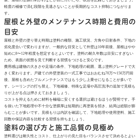
軽度の補修で済む段階を見逃さないことが長期的なコスト抑制につながりま
す。
屋根と外壁のメンテナンス時期と費用の
目安
屋根と外壁の塗り替え時期は塗料の種類、施工状況、方角や日射条件、下地の
劣化度合いで変わりますが、一般的な目安として外壁は10年前後、屋根はやや
短めに8〜12年程度を想定するとよいです。塗料の耐久年数は目安にすぎない
ため、表面の状態を見て判断する習慣をつけると安心です。
費用感は建物の大きさや足場の条件、下地処理の範囲、選ぶ塗料グレードで大
きく変わります。戸建ての外壁塗装の一式工事ではおおむね70万〜150万円前
後、屋根も含めたフルメンテナンスではもう少し上乗せになることが多いで
す。シーリングの打ち替え、下地補修、特殊な足場や高圧洗浄の追加で見積も
りが上がる点は押さえておきましょう。
コストを抑えるために材料を極端に安くする選択は避けるほうが賢明です。手
を抜いた下地処理や不十分な塗膜厚は短期的に再塗装を招き、結局は総額が膨
らむことが多いです。見積もりは内訳を確認して、下地処理や使用塗料、施工
回数や保証内容を比較する習慣を持ちましょう。
塗料の選び方と施工品質の見極め
塗料選びは耐久性とコスト、仕上がりの見た目をバランスさせて決めるとよい