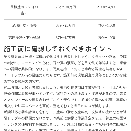
屋根塗装（30坪相
30万〜70万円
2,000〜4,500
当）
足場組立・撤去
8万〜25万円
700〜1,500
高圧洗浄・下地処理
3万〜15万円
200〜1,000
施工前に確認しておくべきポイント
塗り替え前は外壁・屋根の劣化状況を把握しましょう。クラックや浮き、塗膜
の剥がれ、コーキングの劣化、苔や藻の繁殖などを目で見て確認すると、業者
への質問が具体的になります。写真を撮っておくと業者と認識を共有しやす
く、トラブル時の証拠にもなります。施工前の現地調査で見落としがないか確
認する姿勢が大切です。
施工時期と天候も考慮しましょう。梅雨や厳冬期は作業が難しく、仕上がりや
乾燥時間に影響が出やすいです。塗料ごとの適正温度・湿度があるので、業者
とスケジュールを擦り合わせておくと安心です。足場や近隣への影響、車両の
出入りや駐車スペースも事前に整えておくと当日のロスが減ります。
近隣対応と養生計画も忘れずに。塗料の飛散や塗料臭、洗浄水の流出などが近
隣トラブルの原因になります。作業前に挨拶と作業予定を伝え、養生の範囲や
ベランダの使用制限を確認しましょう。施工計画に騒音・作業時間帯の配慮が
盛り込まれているかも確認しておくと、気持ちよく工事を進められます。