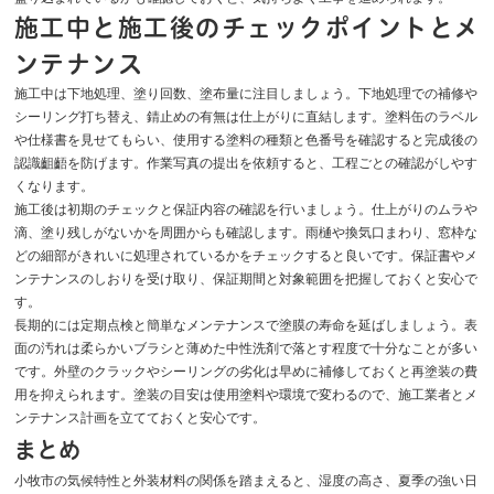
施工中と施工後のチェックポイントとメ
ンテナンス
施工中は下地処理、塗り回数、塗布量に注目しましょう。下地処理での補修や
シーリング打ち替え、錆止めの有無は仕上がりに直結します。塗料缶のラベル
や仕様書を見せてもらい、使用する塗料の種類と色番号を確認すると完成後の
認識齟齬を防げます。作業写真の提出を依頼すると、工程ごとの確認がしやす
くなります。
施工後は初期のチェックと保証内容の確認を行いましょう。仕上がりのムラや
滴、塗り残しがないかを周囲からも確認します。雨樋や換気口まわり、窓枠な
どの細部がきれいに処理されているかをチェックすると良いです。保証書やメ
ンテナンスのしおりを受け取り、保証期間と対象範囲を把握しておくと安心で
す。
長期的には定期点検と簡単なメンテナンスで塗膜の寿命を延ばしましょう。表
面の汚れは柔らかいブラシと薄めた中性洗剤で落とす程度で十分なことが多い
です。外壁のクラックやシーリングの劣化は早めに補修しておくと再塗装の費
用を抑えられます。塗装の目安は使用塗料や環境で変わるので、施工業者とメ
ンテナンス計画を立てておくと安心です。
まとめ
小牧市の気候特性と外装材料の関係を踏まえると、湿度の高さ、夏季の強い日