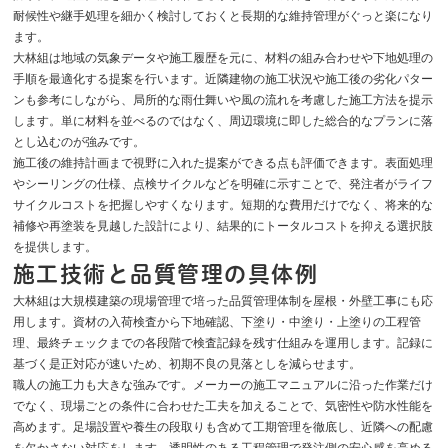
耐候性や継手処理を細かく検討しておくと長期的な維持管理がぐっと楽になり
ます。
大林組は地域の気象データや施工履歴を元に、材料の組み合わせや下地処理の
手順を最適化する提案を行います。近隣建物の施工状況や施工後の劣化パター
ンも参考にしながら、局所的な雨仕舞いや風の流れを考慮した施工方法を提示
します。単に材料を並べるのではなく、周辺環境に即した総合的なプランに落
とし込むのが強みです。
施工後の維持計画まで視野に入れた提案ができる点も評価できます。表面処理
やシーリングの仕様、点検サイクルなどを明確に示すことで、発注者がライフ
サイクルコストを把握しやすくなります。短期的な費用だけでなく、将来的な
補修や再塗装を見越した設計により、結果的にトータルコストを抑える選択肢
を提供します。
施工技術と品質管理の具体例
大林組は大規模建築の現場管理で培った品質管理体制を屋根・外壁工事にも応
用します。資材の入荷検査から下地確認、下塗り・中塗り・上塗りの工程管
理、最終チェックまでの各段階で検査記録を残す仕組みを運用します。記録に
基づく是正対応が速いため、初期不良の見落としを減らせます。
職人の施工力も大きな強みです。メーカーの施工マニュアルに沿った作業だけ
でなく、現場ごとの条件に合わせた工夫を加えることで、気密性や防水性能を
高めます。足場設置や養生の段取りも含めて工期管理を徹底し、近隣への配慮
を欠かさない対応をします。透明性のある工程管理で発注側の安心感を高める