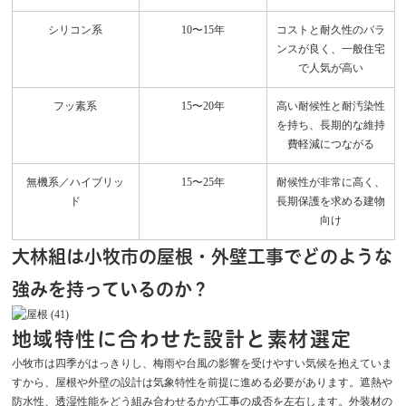
シリコン系
10〜15年
コストと耐久性のバラ
ンスが良く、一般住宅
で人気が高い
フッ素系
15〜20年
高い耐候性と耐汚染性
を持ち、長期的な維持
費軽減につながる
無機系／ハイブリッ
15〜25年
耐候性が非常に高く、
ド
長期保護を求める建物
向け
大林組は小牧市の屋根・外壁工事でどのような
強みを持っているのか？
地域特性に合わせた設計と素材選定
小牧市は四季がはっきりし、梅雨や台風の影響を受けやすい気候を抱えていま
すから、屋根や外壁の設計は気象特性を前提に進める必要があります。遮熱や
防水性、透湿性能をどう組み合わせるかが工事の成否を左右します。外装材の