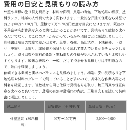
費用の目安と見積もりの読み方
外壁や屋根の塗り替え費用は、材料や面積、足場の有無、下地処理の程度、塗
料ランク、地域の人件費で大きく変わります。一般的な戸建て住宅なら外壁で
およそ60万〜150万円、屋根で30万〜70万円程度が目安になりますが、既往の
不具合や高所作業が入ると跳ね上がることが多いです。見積もりで総額を比べ
るだけでなく、どこにコストがかかっているかを項目ごとに確認しましょう。
見積書は項目の粒度で差が出ます。足場、養生、高圧洗浄、下地補修、下塗
り・中塗り・上塗り、諸経費と保証という流れで並んでいるかをチェックしま
しょう。塗り回数や塗料の希釈・重ね塗りの仕様が明示されていると比較しや
すくなります。曖昧な表現や「一式」だけで済ませる見積もりは不明瞭なの
で、理由を確認しましょう。
信頼できる業者と価格のバランスを見極めましょう。極端に安い見積もりは下
地処理や材料のグレードで削っていることが多いので、具体的な作業内容と材
料名を確認します。複数社から同じ仕様で見積もりを取り、施工写真や保証内
容を比べると良いです。足場の有無や足場代の内訳、工期目安も確認して契約
書に明記しましょう。
施工箇所
目安費用（全国平均）
単価目安（円/㎡）
外壁塗装（30坪相
60万〜150万円
2,000〜6,000
当）