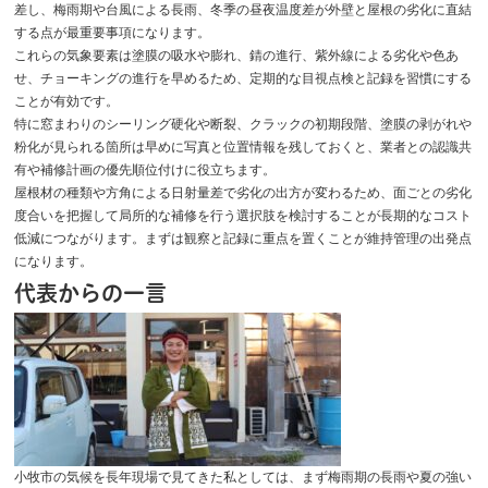
差し、梅雨期や台風による長雨、冬季の昼夜温度差が外壁と屋根の劣化に直結
する点が最重要事項になります。
これらの気象要素は塗膜の吸水や膨れ、錆の進行、紫外線による劣化や色あ
せ、チョーキングの進行を早めるため、定期的な目視点検と記録を習慣にする
ことが有効です。
特に窓まわりのシーリング硬化や断裂、クラックの初期段階、塗膜の剥がれや
粉化が見られる箇所は早めに写真と位置情報を残しておくと、業者との認識共
有や補修計画の優先順位付けに役立ちます。
屋根材の種類や方角による日射量差で劣化の出方が変わるため、面ごとの劣化
度合いを把握して局所的な補修を行う選択肢を検討することが長期的なコスト
低減につながります。まずは観察と記録に重点を置くことが維持管理の出発点
になります。
代表からの一言
小牧市の気候を長年現場で見てきた私としては、まず梅雨期の長雨や夏の強い