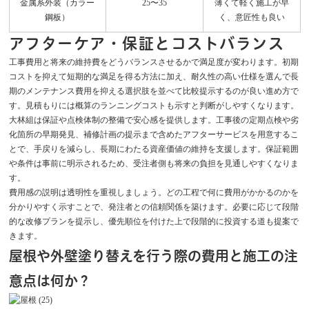
金属系外装（カラー
25〜35
薄くて軽く施工が早
鋼板）
く、意匠性も良い
アフターケア・保証とコストバランス
工事費用と将来の維持費をどうバランスさせるかで満足度が変わります。初期
コストを抑えて短期的な満足を得る方法に加え、耐久性の高い仕様を選んで長
期のメンテナンス費用を抑える選択肢を並べて比較提示するのが良い進め方で
す。見積もりには概算のランニングコストも示すと判断がしやすくなります。
大林組は保証や点検体制の整備で安心感を提供します。工事後の定期点検や劣
化箇所の早期発見、補修計画の提示まで含めたアフターサービスを用意するこ
とで、手戻りを減らし、長期にわたる資産価値の維持を支援します。保証範囲
や条件は事前に明示されるため、受注者側も将来の負担を見通しやすくなりま
す。
費用感の説明は透明性を重視しましょう。どの工程で何に費用がかかるのかを
分かりやすく示すことで、発注者との信頼関係を築けます。必要に応じて段階
的な改修プランを提示し、優先順位を付けた上で段階的に投資する道も提案で
きます。
屋根や外壁塗り替えを行う際の費用と施工の注
意点は何か？