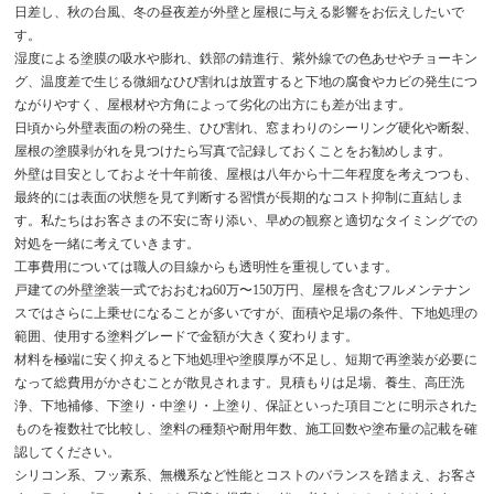
日差し、秋の台風、冬の昼夜差が外壁と屋根に与える影響をお伝えしたいで
す。
湿度による塗膜の吸水や膨れ、鉄部の錆進行、紫外線での色あせやチョーキン
グ、温度差で生じる微細なひび割れは放置すると下地の腐食やカビの発生につ
ながりやすく、屋根材や方角によって劣化の出方にも差が出ます。
日頃から外壁表面の粉の発生、ひび割れ、窓まわりのシーリング硬化や断裂、
屋根の塗膜剥がれを見つけたら写真で記録しておくことをお勧めします。
外壁は目安としておよそ十年前後、屋根は八年から十二年程度を考えつつも、
最終的には表面の状態を見て判断する習慣が長期的なコスト抑制に直結しま
す。私たちはお客さまの不安に寄り添い、早めの観察と適切なタイミングでの
対処を一緒に考えていきます。
工事費用については職人の目線からも透明性を重視しています。
戸建ての外壁塗装一式でおおむね60万〜150万円、屋根を含むフルメンテナン
スではさらに上乗せになることが多いですが、面積や足場の条件、下地処理の
範囲、使用する塗料グレードで金額が大きく変わります。
材料を極端に安く抑えると下地処理や塗膜厚が不足し、短期で再塗装が必要に
なって総費用がかさむことが散見されます。見積もりは足場、養生、高圧洗
浄、下地補修、下塗り・中塗り・上塗り、保証といった項目ごとに明示された
ものを複数社で比較し、塗料の種類や耐用年数、施工回数や塗布量の記載を確
認してください。
シリコン系、フッ素系、無機系など性能とコストのバランスを踏まえ、お客さ