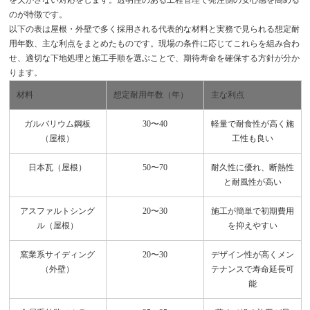
のが特徴です。
以下の表は屋根・外壁で多く採用される代表的な材料と実務で見られる想定耐
用年数、主な利点をまとめたものです。現場の条件に応じてこれらを組み合わ
せ、適切な下地処理と施工手順を選ぶことで、期待寿命を確保する方針が分か
ります。
材料
想定耐用年数（年）
主な利点
ガルバリウム鋼板
30〜40
軽量で耐食性が高く施
（屋根）
工性も良い
日本瓦（屋根）
50〜70
耐久性に優れ、断熱性
と耐風性が高い
アスファルトシング
20〜30
施工が簡単で初期費用
ル（屋根）
を抑えやすい
窯業系サイディング
20〜30
デザイン性が高くメン
（外壁）
テナンスで寿命延長可
能