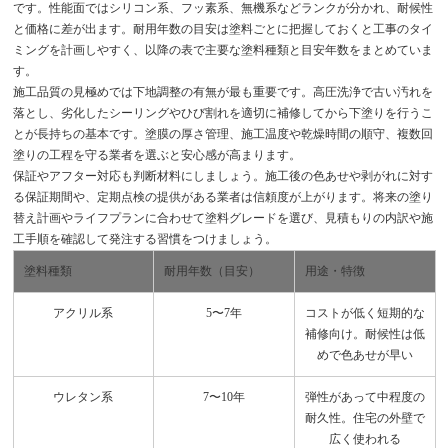
です。性能面ではシリコン系、フッ素系、無機系などランクが分かれ、耐候性
と価格に差が出ます。耐用年数の目安は塗料ごとに把握しておくと工事のタイ
ミングを計画しやすく、以降の表で主要な塗料種類と目安年数をまとめていま
す。
施工品質の見極めでは下地調整の有無が最も重要です。高圧洗浄で古い汚れを
落とし、劣化したシーリングやひび割れを適切に補修してから下塗りを行うこ
とが長持ちの基本です。塗膜の厚さ管理、施工温度や乾燥時間の順守、複数回
塗りの工程を守る業者を選ぶと安心感が高まります。
保証やアフター対応も判断材料にしましょう。施工後の色あせや剥がれに対す
る保証期間や、定期点検の提供がある業者は信頼度が上がります。将来の塗り
替え計画やライフプランに合わせて塗料グレードを選び、見積もりの内訳や施
工手順を確認して発注する習慣をつけましょう。
塗料種類
耐用年数（目安）
用途・特徴
アクリル系
5〜7年
コストが低く短期的な
補修向け。耐候性は低
めで色あせが早い
ウレタン系
7〜10年
弾性があって中程度の
耐久性。住宅の外壁で
広く使われる