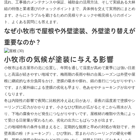
流れ、工事後のメンテナンスや保証、補助金の活用方法、そして実績ある大林
組の特徴と業者選びのチェックポイントまで、具体例を交えて実用的にまとめ
ます。さらにトラブルを避けるための見積りチェックや相見積もりのポイン
ト、よくある質問にも答えます。
なぜ小牧市で屋根や外壁塗装、外壁塗り替えが
重要なのか？
小牧市の気候が塗装に与える影響
小牧市は名古屋市の北に位置し、年間を通して湿度が高めで夏季には強い日差
しと高温が続きやすい地域です。梅雨期の長雨や秋の台風シーズンは外壁や屋
根に継続的な水分負荷をかけ、塗膜の吸水や膨れ、錆の進行につながりやすい
です。また紫外線による塗膜の劣化も早まり、色あせやチョーキングが出やす
くなります。
冬は内陸性の影響で夜間に比較的冷え込む日があり、昼夜の温度差で塗膜やシ
ーリングに応力がかかります。小さなひび割れが広がるとそこから雨水が入
り、下地の腐食やカビ発生につながりやすいです。屋根材の種類や方角によっ
て受ける日射量が変わるため、劣化の出方にもばらつきが出ます。
この地域特有の条件を踏まえると、定期的な観察と早めの対処が有効です。外
壁表面の粉（チョーキング）、ひび割れ、窓まわりのシーリングの硬化や断
裂、屋根の塗膜の剥がれなどが目に付いたら、状態を記録しておきましょう。