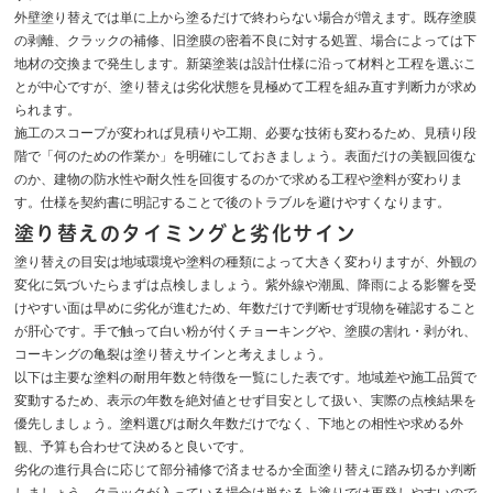
外壁塗り替えでは単に上から塗るだけで終わらない場合が増えます。既存塗膜
の剥離、クラックの補修、旧塗膜の密着不良に対する処置、場合によっては下
地材の交換まで発生します。新築塗装は設計仕様に沿って材料と工程を選ぶこ
とが中心ですが、塗り替えは劣化状態を見極めて工程を組み直す判断力が求め
られます。
施工のスコープが変われば見積りや工期、必要な技術も変わるため、見積り段
階で「何のための作業か」を明確にしておきましょう。表面だけの美観回復な
のか、建物の防水性や耐久性を回復するのかで求める工程や塗料が変わりま
す。仕様を契約書に明記することで後のトラブルを避けやすくなります。
塗り替えのタイミングと劣化サイン
塗り替えの目安は地域環境や塗料の種類によって大きく変わりますが、外観の
変化に気づいたらまずは点検しましょう。紫外線や潮風、降雨による影響を受
けやすい面は早めに劣化が進むため、年数だけで判断せず現物を確認すること
が肝心です。手で触って白い粉が付くチョーキングや、塗膜の割れ・剥がれ、
コーキングの亀裂は塗り替えサインと考えましょう。
以下は主要な塗料の耐用年数と特徴を一覧にした表です。地域差や施工品質で
変動するため、表示の年数を絶対値とせず目安として扱い、実際の点検結果を
優先しましょう。塗料選びは耐久年数だけでなく、下地との相性や求める外
観、予算も合わせて決めると良いです。
劣化の進行具合に応じて部分補修で済ませるか全面塗り替えに踏み切るか判断
しましょう。クラックが入っている場合は単なる上塗りでは再発しやすいので