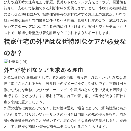
び方や施工時の注意点まで網羅。長持ちさせるメンテ方法とトラブル回避策も
紹介し、安心して依頼できる判断材料を提供します。また、小牧市の気候特性
に合わせた塗料選びや、桧家住宅特有の素材に対する施工上の注意点、DIYで
対応可能な範囲と専門業者に任せるべき理由、見積り比較のコツ、施工後の保
証やアフターケアについても具体的に掘り下げます。実例を交えたチェックリ
ストで、最適な外壁塗り替え計画を立てられるようサポートします。
桧家住宅の外壁はなぜ特別なケアが必要な
のか？
外壁が特別なケアを求める理由
外壁は建物の“最前線”として、紫外線や雨風、温度差、湿気といった過酷な環
境に常にさらされるため、外見以上のダメージを受けやすいです。塗膜は日々
微小な劣化を重ね、ひびやチョーキング、付着汚れという形で見える段階まで
進行することがあります。素材や下地、施工の善し悪しで寿命が大きく変わる
点を念頭に置きましょう。
外壁の機能は美観だけでなく、防水性や通気、場合によっては断熱性能にもか
かわります。取り合いやシーリングの不具合は内部への水の侵入を招き、構造
材や断熱材を痛めることが多いです。表面の小さな亀裂が無視されると、結果
として大規模な補修や高額な補強工事につながることもあります。