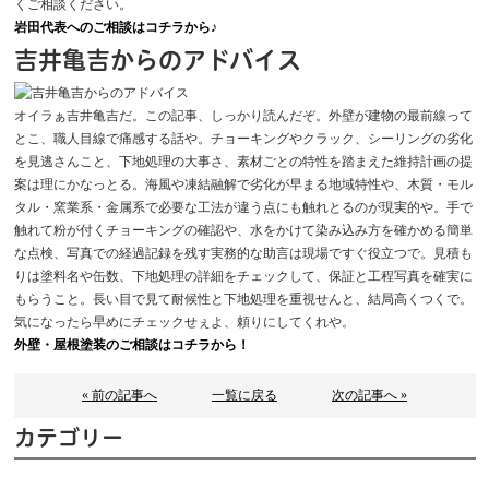
くご相談ください。
岩田代表へのご相談はコチラから♪
吉井亀吉からのアドバイス
オイラぁ吉井亀吉だ。この記事、しっかり読んだぞ。外壁が建物の最前線って
とこ、職人目線で痛感する話や。チョーキングやクラック、シーリングの劣化
を見逃さんこと、下地処理の大事さ、素材ごとの特性を踏まえた維持計画の提
案は理にかなっとる。海風や凍結融解で劣化が早まる地域特性や、木質・モル
タル・窯業系・金属系で必要な工法が違う点にも触れとるのが現実的や。手で
触れて粉が付くチョーキングの確認や、水をかけて染み込み方を確かめる簡単
な点検、写真での経過記録を残す実務的な助言は現場ですぐ役立つで。見積も
りは塗料名や缶数、下地処理の詳細をチェックして、保証と工程写真を確実に
もらうこと。長い目で見て耐候性と下地処理を重視せんと、結局高くつくで。
気になったら早めにチェックせぇよ、頼りにしてくれや。
外壁・屋根塗装のご相談はコチラから！
« 前の記事へ
一覧に戻る
次の記事へ »
カテゴリー