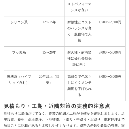
ストパフォーマ
ンスが良い
シリコン系
12〜15年
耐候性とコスト
1,500〜2,500円
のバランスが良
く一般住宅で人
気
フッ素系
15〜20年
耐久性・耐汚染
3,000〜5,000円
性に優れ長期保
護に向く
無機系（ハイブ
20年以上（目
高耐久で色落ち
3,000〜5,000円
リッド含む）
安）
しにくくメンテ
頻度を下げられ
る
見積もり・工期・近隣対策の実務的注意点
見積もりは単価だけでなく、作業の範囲と工程が明確かを確認しましょう。足
場設置、養生、高圧洗浄、下地補修、下塗り・中塗り・上塗り、廃材処理まで
項目ごとに記載があると比較しやすくなります。塗料の缶数や希釈の有無、塗