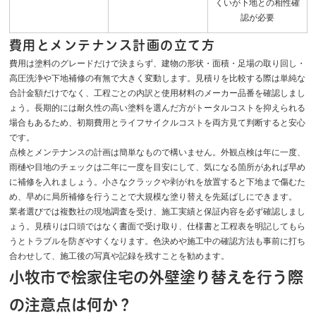
くいが下地との相性確
認が必要
費用とメンテナンス計画の立て方
費用は塗料のグレードだけで決まらず、建物の形状・面積・足場の取り回し・
高圧洗浄や下地補修の有無で大きく変動します。見積りを比較する際は単純な
合計金額だけでなく、工程ごとの内訳と使用材料のメーカー品番を確認しまし
ょう。長期的には耐久性の高い塗料を選んだ方がトータルコストを抑えられる
場合もあるため、初期費用とライフサイクルコストを両方見て判断すると安心
です。
点検とメンテナンスの計画は簡単なもので構いません。外観点検は年に一度、
雨樋や目地のチェックは二年に一度を目安にして、気になる箇所があれば早め
に補修を入れましょう。小さなクラックや剥がれを放置すると下地まで傷むた
め、早めに局所補修を行うことで大規模な塗り替えを先延ばしにできます。
業者選びでは複数社の現地調査を受け、施工実績と保証内容を必ず確認しまし
ょう。見積りは口頭ではなく書面で受け取り、仕様書と工程表を明記してもら
うとトラブルを防ぎやすくなります。色決めや施工中の確認方法も事前に打ち
合わせして、施工後の写真や記録を残すことを勧めます。
小牧市で桧家住宅の外壁塗り替えを行う際
の注意点は何か？