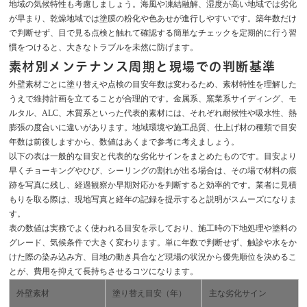
地域の気候特性も考慮しましょう。海風や凍結融解、湿度が高い地域では劣化
が早まり、乾燥地域では塗膜の粉化や色あせが進行しやすいです。築年数だけ
で判断せず、目で見る点検と触れて確認する簡単なチェックを定期的に行う習
慣をつけると、大きなトラブルを未然に防げます。
素材別メンテナンス周期と現場での判断基準
外壁素材ごとに塗り替えや点検の目安年数は変わるため、素材特性を理解した
うえで維持計画を立てることが合理的です。金属系、窯業系サイディング、モ
ルタル、ALC、木質系といった代表的素材には、それぞれ耐候性や吸水性、熱
膨張の度合いに違いがあります。地域環境や施工品質、仕上げ材の種類で目安
年数は前後しますから、数値はあくまで参考に考えましょう。
以下の表は一般的な目安と代表的な劣化サインをまとめたものです。目安より
早くチョーキングやひび、シーリングの割れが出る場合は、その場で材料の痕
跡を写真に残し、経過観察か早期対応かを判断すると効率的です。業者に見積
もりを取る際は、現地写真と経年の記録を提示すると説明がスムーズになりま
す。
表の数値は実務でよく使われる目安を示しており、施工時の下地処理や塗料の
グレード、気候条件で大きく変わります。単に年数で判断せず、触診や水をか
けた際の染み込み方、目地の動き具合など現場の状況から優先順位を決めるこ
とが、費用を抑えて長持ちさせるコツになります。
外壁素材
塗り替え目安（年）
主な劣化サイン