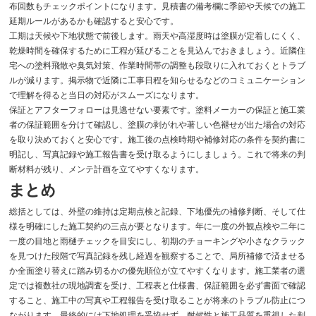
布回数もチェックポイントになります。見積書の備考欄に季節や天候での施工
延期ルールがあるかも確認すると安心です。
工期は天候や下地状態で前後します。雨天や高湿度時は塗膜が定着しにくく、
乾燥時間を確保するために工程が延びることを見込んでおきましょう。近隣住
宅への塗料飛散や臭気対策、作業時間帯の調整も段取りに入れておくとトラブ
ルが減ります。掲示物で近隣に工事日程を知らせるなどのコミュニケーション
で理解を得ると当日の対応がスムーズになります。
保証とアフターフォローは見逃せない要素です。塗料メーカーの保証と施工業
者の保証範囲を分けて確認し、塗膜の剥がれや著しい色褪せが出た場合の対応
を取り決めておくと安心です。施工後の点検時期や補修対応の条件を契約書に
明記し、写真記録や施工報告書を受け取るようにしましょう。これで将来の判
断材料が残り、メンテ計画を立てやすくなります。
まとめ
総括としては、外壁の維持は定期点検と記録、下地優先の補修判断、そして仕
様を明確にした施工契約の三点が要となります。年に一度の外観点検や二年に
一度の目地と雨樋チェックを目安にし、初期のチョーキングや小さなクラック
を見つけた段階で写真記録を残し経過を観察することで、局所補修で済ませる
か全面塗り替えに踏み切るかの優先順位が立てやすくなります。施工業者の選
定では複数社の現地調査を受け、工程表と仕様書、保証範囲を必ず書面で確認
すること、施工中の写真や工程報告を受け取ることが将来のトラブル防止につ
ながります。最終的には下地処理を妥協せず、耐候性と施工品質を重視した判