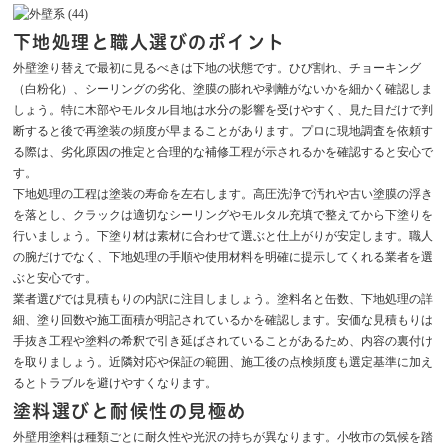
下地処理と職人選びのポイント
外壁塗り替えで最初に見るべきは下地の状態です。ひび割れ、チョーキング
（白粉化）、シーリングの劣化、塗膜の膨れや剥離がないかを細かく確認しま
しょう。特に木部やモルタル目地は水分の影響を受けやすく、見た目だけで判
断すると後で再塗装の頻度が早まることがあります。プロに現地調査を依頼す
る際は、劣化原因の推定と合理的な補修工程が示されるかを確認すると安心で
す。
下地処理の工程は塗装の寿命を左右します。高圧洗浄で汚れや古い塗膜の浮き
を落とし、クラックは適切なシーリングやモルタル充填で整えてから下塗りを
行いましょう。下塗り材は素材に合わせて選ぶと仕上がりが安定します。職人
の腕だけでなく、下地処理の手順や使用材料を明確に提示してくれる業者を選
ぶと安心です。
業者選びでは見積もりの内訳に注目しましょう。塗料名と缶数、下地処理の詳
細、塗り回数や施工面積が明記されているかを確認します。安価な見積もりは
手抜き工程や塗料の希釈で引き延ばされていることがあるため、内容の裏付け
を取りましょう。近隣対応や保証の範囲、施工後の点検頻度も選定基準に加え
るとトラブルを避けやすくなります。
塗料選びと耐候性の見極め
外壁用塗料は種類ごとに耐久性や光沢の持ちが異なります。小牧市の気候を踏