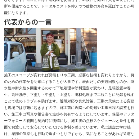
断を優先することで、トータルコストを抑えつつ建物の寿命を延ばすことが可
能になります。
代表からの一言
施工のスコープが変われば見積もりや工期、必要な技術も変わりますから、何
のための作業かを明確にすることが大事です。表面だけの美観回復なのか、防
水性や耐久性を回復するのかで下地処理や塗料選定が変わり、足場設置や養
生、高圧洗浄、下塗り・中塗り・上塗り、廃材処理まで工程ごとに記録を残す
ことで後のトラブルを防げます。近隣対応や臭気対策、工期の天候による変動
も現場では頻繁に起きますので、施工前に近隣への周知や工事日程の調整を行
い、施工中は写真や報告書で進捗を共有するようにしています。保証やアフタ
ーフォローの範囲も契約時に明確にし、施工後の点検スケジュールと条件を書
面でお渡しして安心していただける体制を整えています。私は謙虚に学び続
け、感謝の気持ちを行動で返すつもりですから、気になることがあれば遠慮な