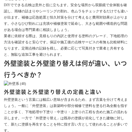
DIYでできる点検は意外と役に立ちます。安全な場所から双眼鏡で全体観を確
認し、雨樋の詰まりやシーリングの割れ、色ムラをチェックするだけでも違い
が出ます。補修は応急処置と恒久対策を分けて考えると費用対効果が上がりま
す。小さなひび割れには充填や補修塗装で延命し、大きな範囲や構造的な問題
がある場合は専門業者に相談しましょう。
業者に依頼する際は、見積もりの内訳と使用する塗料のグレード、下地処理の
方法を確認すると安心です。保証や施工後の点検サービスの有無も比較材料に
なります。定期点検の記録を残し、必要に応じて写真付きで業者と共有する
と、無駄な追加工事を避けられます。
外壁塗装と外壁塗り替えは何が違い、いつ
行うべきか？
外壁塗装と外壁塗り替えの定義と違い
外壁塗装という言葉には幅広い意味が含まれるため、まず言葉を分けて考えま
しょう。一般に「外壁塗装」は新築時や部分補修で塗料を塗る行為全般を指す
ことが多く、下地処理や下塗り・中塗り・上塗りの工程を含めた施工の流れを
示します。一方で「外壁塗り替え」は既存の塗膜が劣化してきた建物に対し
て、新たに塗膜を再生することを特に指す言い方として使われることが多いで
す。