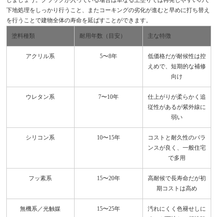
下地処理をしっかり行うこと、またコーキングの劣化が進むと早めに打ち替え
を行うことで建物全体の寿命を延ばすことができます。
塗料種類
耐用年数（目安）
主な特徴
アクリル系
5〜8年
低価格だが耐候性は控
えめで、短期的な補修
向け
ウレタン系
7〜10年
仕上がりが柔らかく追
従性があるが紫外線に
弱い
シリコン系
10〜15年
コストと耐久性のバラ
ンスが良く、一般住宅
で多用
フッ素系
15〜20年
高耐候で長寿命だが初
期コストは高め
無機系／光触媒
15〜25年
汚れにくく色褪せしに