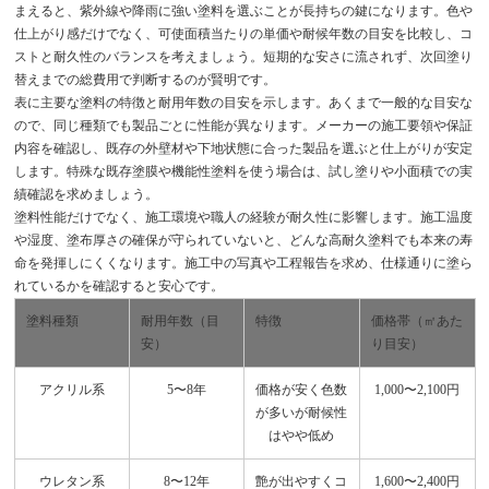
まえると、紫外線や降雨に強い塗料を選ぶことが長持ちの鍵になります。色や
仕上がり感だけでなく、可使面積当たりの単価や耐候年数の目安を比較し、コ
ストと耐久性のバランスを考えましょう。短期的な安さに流されず、次回塗り
替えまでの総費用で判断するのが賢明です。
表に主要な塗料の特徴と耐用年数の目安を示します。あくまで一般的な目安な
ので、同じ種類でも製品ごとに性能が異なります。メーカーの施工要領や保証
内容を確認し、既存の外壁材や下地状態に合った製品を選ぶと仕上がりが安定
します。特殊な既存塗膜や機能性塗料を使う場合は、試し塗りや小面積での実
績確認を求めましょう。
塗料性能だけでなく、施工環境や職人の経験が耐久性に影響します。施工温度
や湿度、塗布厚さの確保が守られていないと、どんな高耐久塗料でも本来の寿
命を発揮しにくくなります。施工中の写真や工程報告を求め、仕様通りに塗ら
れているかを確認すると安心です。
塗料種類
耐用年数（目
特徴
価格帯（㎡あた
安）
り目安）
アクリル系
5〜8年
価格が安く色数
1,000〜2,100円
が多いが耐候性
はやや低め
ウレタン系
8〜12年
艶が出やすくコ
1,600〜2,400円