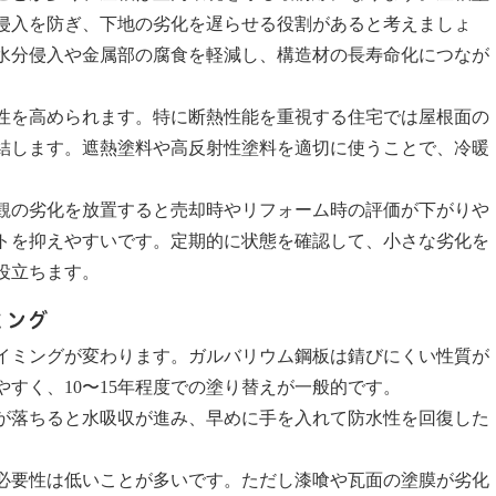
侵入を防ぎ、下地の劣化を遅らせる役割があると考えましょ
水分侵入や金属部の腐食を軽減し、構造材の長寿命化につなが
性を高められます。特に断熱性能を重視する住宅では屋根面の
結します。遮熱塗料や高反射性塗料を適切に使うことで、冷暖
観の劣化を放置すると売却時やリフォーム時の評価が下がりや
トを抑えやすいです。定期的に状態を確認して、小さな劣化を
役立ちます。
ミング
イミングが変わります。ガルバリウム鋼板は錆びにくい性質が
すく、10〜15年程度での塗り替えが一般的です。
が落ちると水吸収が進み、早めに手を入れて防水性を回復した
必要性は低いことが多いです。ただし漆喰や瓦面の塗膜が劣化