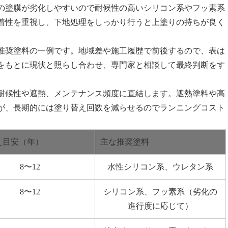
の塗膜が劣化しやすいので耐候性の高いシリコン系やフッ素系
着性を重視し、下地処理をしっかり行うと上塗りの持ちが良く
推奨塗料の一例です。地域差や施工履歴で前後するので、表は
をもとに現状と照らし合わせ、専門家と相談して最終判断をす
耐候性や遮熱、メンテナンス頻度に直結します。遮熱塗料や高
が、長期的には塗り替え回数を減らせるのでランニングコスト
え目安（年）
主な推奨塗料
8〜12
水性シリコン系、ウレタン系
8〜12
シリコン系、フッ素系（劣化の
進行度に応じて）