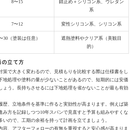
8〜15
錆止め＋シリコン系、ウレタン
系
7〜12
変性シリコン系、シリコン系
5〜30（塗装は任意）
遮熱塗料やクリア系（美観目
的）
画の立て方
対策で大きく変わるので、見積もりを比較する際は仕様書をし
下地処理や塗料の量が少ないことがあるので、短期的には安価
しょう。長持ちさせるには下地処理を省かないことが最も有効
履歴、立地条件を基準に作ると実効性が高まります。例えば築
進み方を記録しつつ10年スパンで見直すと予算も組みやすくな
多いので、工期の余裕を持って計画を立てましょう。
内容、アフターフォローの有無を重視すると安心感が高まりま