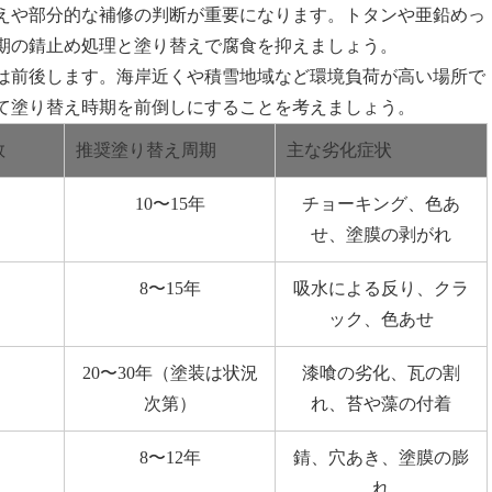
えや部分的な補修の判断が重要になります。トタンや亜鉛めっ
期の錆止め処理と塗り替えで腐食を抑えましょう。
は前後します。海岸近くや積雪地域など環境負荷が高い場所で
て塗り替え時期を前倒しにすることを考えましょう。
数
推奨塗り替え周期
主な劣化症状
10〜15年
チョーキング、色あ
せ、塗膜の剥がれ
8〜15年
吸水による反り、クラ
ック、色あせ
20〜30年（塗装は状況
漆喰の劣化、瓦の割
次第）
れ、苔や藻の付着
8〜12年
錆、穴あき、塗膜の膨
れ