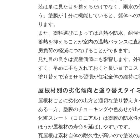
装は単に見た目を整えるだけでなく、雨水の
う。塗膜が十分に機能していると、躯体への
ります。
また、塗料選びによっては遮熱や防水、耐候
蓄熱を抑えることが室内の温熱バランスに直
房負荷の軽減につなげることができます。
見た目の良さは資産価値にも影響します。外
すく、早めに手を入れておくと長い目でコス
塗り替えで済ませる習慣が住宅全体の維持に
屋根材別の劣化傾向と塗り替えタイ
屋根材ごとに劣化の出方と適切な塗り替えタ
ある一方、塗膜のチョーキングや色あせが出や
化粧スレート（コロニアル）は塗膜の防水性
ほうが屋根材の寿命を延ばしやすいです。
瓦屋根は素材自体の耐久性が高いので塗装の