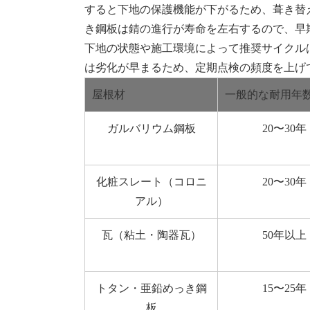
すると下地の保護機能が下がるため、葺き替
き鋼板は錆の進行が寿命を左右するので、早
下地の状態や施工環境によって推奨サイクル
は劣化が早まるため、定期点検の頻度を上げ
屋根材
一般的な耐用年
ガルバリウム鋼板
20〜30年
化粧スレート（コロニ
20〜30年
アル）
瓦（粘土・陶器瓦）
50年以上
トタン・亜鉛めっき鋼
15〜25年
板