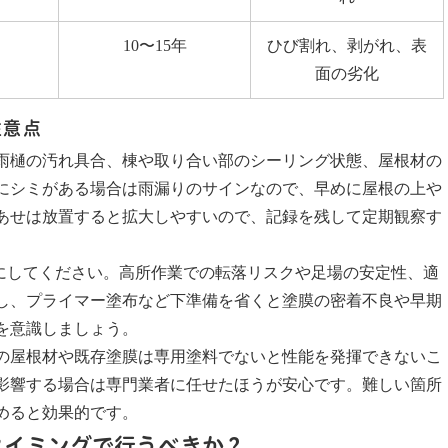
10〜15年
ひび割れ、剥がれ、表
面の劣化
注意点
雨樋の汚れ具合、棟や取り合い部のシーリング状態、屋根材の
にシミがある場合は雨漏りのサインなので、早めに屋根の上や
あせは放置すると拡大しやすいので、記録を残して定期観察す
先にしてください。高所作業での転落リスクや足場の安定性、適
し、プライマー塗布など下準備を省くと塗膜の密着不良や早期
を意識しましょう。
の屋根材や既存塗膜は専用塗料でないと性能を発揮できないこ
影響する場合は専門業者に任せたほうが安心です。難しい箇所
めると効果的です。
タイミングで行うべきか？