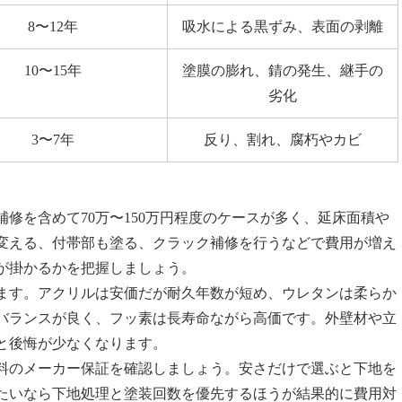
8〜12年
吸水による黒ずみ、表面の剥離
10〜15年
塗膜の膨れ、錆の発生、継手の
劣化
3〜7年
反り、割れ、腐朽やカビ
修を含めて70万〜150万円程度のケースが多く、延床面積や
変える、付帯部も塗る、クラック補修を行うなどで費用が増え
が掛かるかを把握しましょう。
ます。アクリルは安価だが耐久年数が短め、ウレタンは柔らか
バランスが良く、フッ素は長寿命ながら高価です。外壁材や立
と後悔が少なくなります。
料のメーカー保証を確認しましょう。安さだけで選ぶと下地を
たいなら下地処理と塗装回数を優先するほうが結果的に費用対