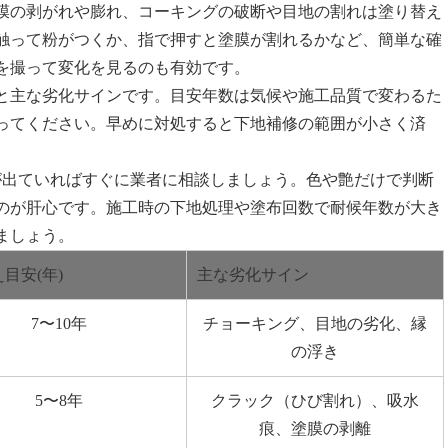
膜の剥がれや膨れ、コーキングの破断や目地の割れは塗り替え
触って粉がつくか、指で押すと塗膜が割れるかなど、簡単な確
を撮って変化を見るのも有効です。
と主な劣化サインです。目安年数は気候や施工品質で変わるた
ってください。早めに対処すると下地補修の範囲が小さく済
が出ていればすぐに業者に相談しましょう。色や艶だけで判断
のが肝心です。施工時の下地処理や塗布回数で耐候年数が大き
ましょう。
目安(年)
主な劣化サイン
7〜10年
チョーキング、目地の劣化、縁
の浮き
5〜8年
クラック（ひび割れ）、吸水
痕、塗膜の剥離